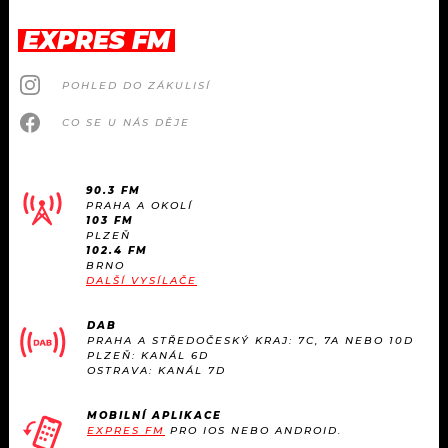
EXPRES FM
POHLED DO ZÁKULISÍ
CO SE U NÁS DĚJE
90.3 FM
PRAHA A OKOLÍ
103 FM
PLZEŇ
102.4 FM
BRNO
DALŠÍ VYSÍLAČE
DAB
PRAHA A STŘEDOČESKÝ KRAJ: 7C, 7A NEBO 10D
PLZEŇ: KANÁL 6D
OSTRAVA: KANÁL 7D
MOBILNÍ APLIKACE
EXPRES FM
PRO IOS NEBO ANDROID.