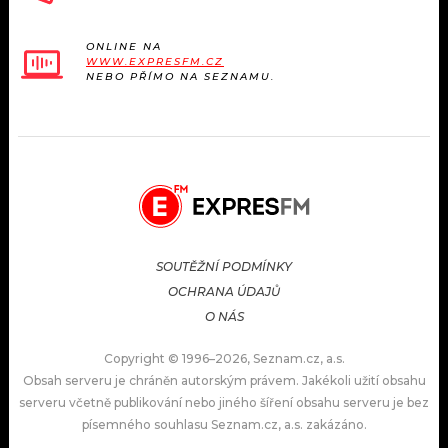
ONLINE NA
WWW.EXPRESFM.CZ
NEBO PŘÍMO NA SEZNAMU.
SOUTĚŽNÍ PODMÍNKY
OCHRANA ÚDAJŮ
O NÁS
Copyright © 1996–2026, Seznam.cz, a.s.
Obsah serveru je chráněn autorským právem. Jakékoli užití obsahu
serveru včetně publikování nebo jiného šíření obsahu serveru je bez
písemného souhlasu Seznam.cz, a.s. zakázáno.