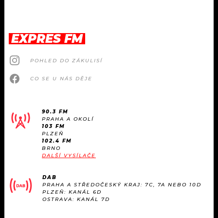
EXPRES FM
POHLED DO ZÁKULISÍ
CO SE U NÁS DĚJE
90.3 FM
PRAHA A OKOLÍ
103 FM
PLZEŇ
102.4 FM
BRNO
DALŠÍ VYSÍLAČE
DAB
PRAHA A STŘEDOČESKÝ KRAJ: 7C, 7A NEBO 10D
PLZEŇ: KANÁL 6D
OSTRAVA: KANÁL 7D