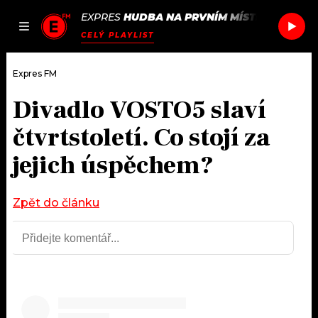
EXPRES
HUDBA NA PRVNÍM MÍSTĚ
/
JUSTICE 
JAK
ČLÁNKY
PODCASTY
SEZNAM.CZ
CELÝ PLAYLIST
NALADIT
Expres FM
Divadlo VOSTO5 slaví
DOMŮ
čtvrtstoletí. Co stojí za
ČLÁNKY
jejich úspěchem?
AKTUÁLNĚ
PODCASTY
Zpět do článku
HUDBA
JAK NALADIT
ROZHOVORY
RÁDIO
#NEBUDUDOMA
APLIKACE
SOUTĚŽE