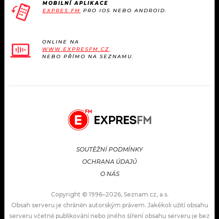
MOBILNÍ APLIKACE
EXPRES FM
PRO IOS NEBO ANDROID.
ONLINE NA
WWW.EXPRESFM.CZ
NEBO PŘÍMO NA SEZNAMU.
SOUTĚŽNÍ PODMÍNKY
OCHRANA ÚDAJŮ
O NÁS
Copyright © 1996–2026, Seznam.cz, a.s.
Obsah serveru je chráněn autorským právem. Jakékoli užití obsahu
serveru včetně publikování nebo jiného šíření obsahu serveru je bez