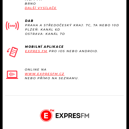
BRNO
DALŠÍ VYSÍLAČE
DAB
PRAHA A STŘEDOČESKÝ KRAJ: 7C, 7A NEBO 10D
PLZEŇ: KANÁL 6D
OSTRAVA: KANÁL 7D
MOBILNÍ APLIKACE
EXPRES FM
PRO IOS NEBO ANDROID.
ONLINE NA
WWW.EXPRESFM.CZ
NEBO PŘÍMO NA SEZNAMU.