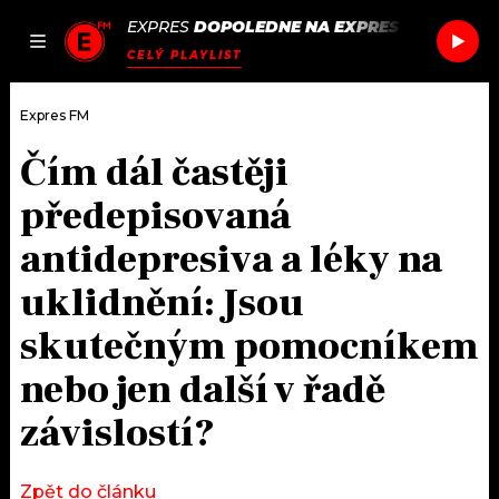
EXPRES
DOPOLEDNE NA EXPRES FM
/
ROYEL
JAK
ČLÁNKY
PODCASTY
SEZNAM.CZ
CELÝ PLAYLIST
NALADIT
Expres FM
Čím dál častěji
DOMŮ
předepisovaná
ČLÁNKY
antidepresiva a léky na
uklidnění: Jsou
AKTUÁLNĚ
PODCASTY
skutečným pomocníkem
HUDBA
JAK NALADIT
nebo jen další v řadě
ROZHOVORY
RÁDIO
závislostí?
#NEBUDUDOMA
APLIKACE
SOUTĚŽE
Zpět do článku