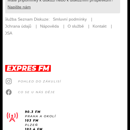
EXPRES FM
POHLED DO ZÁKULISÍ
CO SE U NÁS DĚJE
90.3 FM
PRAHA A OKOLÍ
103 FM
PLZEŇ
102.4 FM