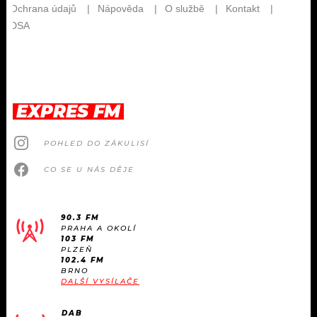
EXPRES FM
POHLED DO ZÁKULISÍ
CO SE U NÁS DĚJE
90.3 FM
PRAHA A OKOLÍ
103 FM
PLZEŇ
102.4 FM
BRNO
DALŠÍ VYSÍLAČE
DAB