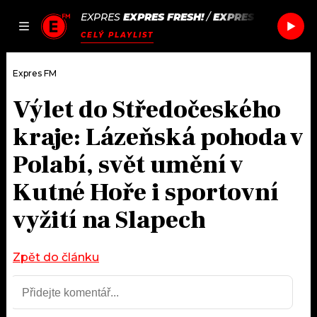
EXPRES
EXPRES FRESH!
/
EXPRES FRESH!
JAK
ČLÁNKY
PODCASTY
SEZNAM.CZ
CELÝ PLAYLIST
NALADIT
Expres FM
Výlet do Středočeského
DOMŮ
kraje: Lázeňská pohoda v
ČLÁNKY
Polabí, svět umění v
Kutné Hoře i sportovní
AKTUÁLNĚ
PODCASTY
vyžití na Slapech
HUDBA
JAK NALADIT
ROZHOVORY
Zpět do článku
RÁDIO
#NEBUDUDOMA
APLIKACE
SOUTĚŽE