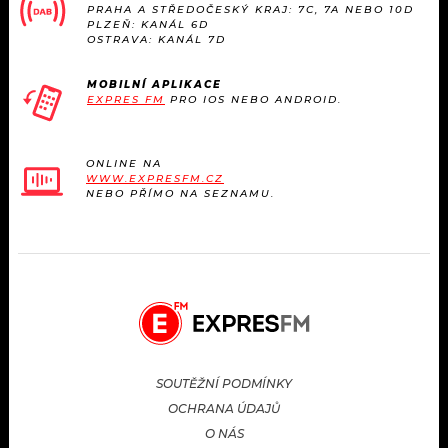
PRAHA A STŘEDOČESKÝ KRAJ: 7C, 7A NEBO 10D
PLZEŇ: KANÁL 6D
OSTRAVA: KANÁL 7D
MOBILNÍ APLIKACE
EXPRES FM
PRO IOS NEBO ANDROID.
ONLINE NA
WWW.EXPRESFM.CZ
NEBO PŘÍMO NA SEZNAMU.
SOUTĚŽNÍ PODMÍNKY
OCHRANA ÚDAJŮ
O NÁS