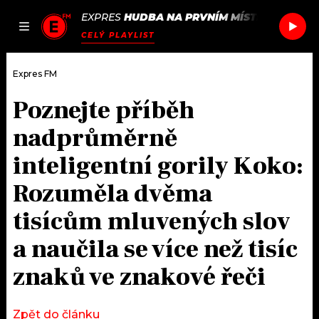
EXPRES
HUDBA NA PRVNÍM MÍSTĚ
/
PRODAV
JAK
ČLÁNKY
PODCASTY
SEZNAM.CZ
CELÝ PLAYLIST
NALADIT
Expres FM
Poznejte příběh
DOMŮ
nadprůměrně
ČLÁNKY
inteligentní gorily Koko:
Rozuměla dvěma
AKTUÁLNĚ
PODCASTY
tisícům mluvených slov
HUDBA
JAK NALADIT
a naučila se více než tisíc
ROZHOVORY
RÁDIO
znaků ve znakové řeči
#NEBUDUDOMA
APLIKACE
SOUTĚŽE
Zpět do článku