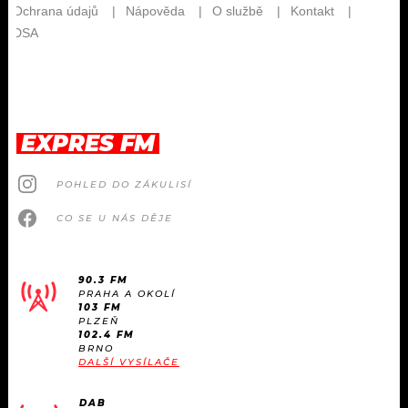
EXPRES FM
POHLED DO ZÁKULISÍ
CO SE U NÁS DĚJE
90.3 FM
PRAHA A OKOLÍ
103 FM
PLZEŇ
102.4 FM
BRNO
DALŠÍ VYSÍLAČE
DAB