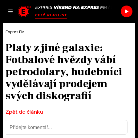
EXPRES
VÍKEND NA EXPRES FM
/
EDITORS
CA
JAK
ČLÁNKY
PODCASTY
SEZNAM.CZ
CELÝ PLAYLIST
NALADIT
Expres FM
Platy z jiné galaxie:
DOMŮ
Fotbalové hvězdy vábí
ČLÁNKY
petrodolary, hudebníci
vydělávají prodejem
AKTUÁLNĚ
PODCASTY
svých diskografií
HUDBA
JAK NALADIT
ROZHOVORY
Zpět do článku
RÁDIO
#NEBUDUDOMA
APLIKACE
SOUTĚŽE