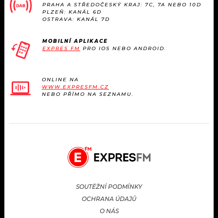
PRAHA A STŘEDOČESKÝ KRAJ: 7C, 7A NEBO 10D
PLZEŇ: KANÁL 6D
OSTRAVA: KANÁL 7D
MOBILNÍ APLIKACE
EXPRES FM
PRO IOS NEBO ANDROID.
ONLINE NA
WWW.EXPRESFM.CZ
NEBO PŘÍMO NA SEZNAMU.
SOUTĚŽNÍ PODMÍNKY
OCHRANA ÚDAJŮ
O NÁS