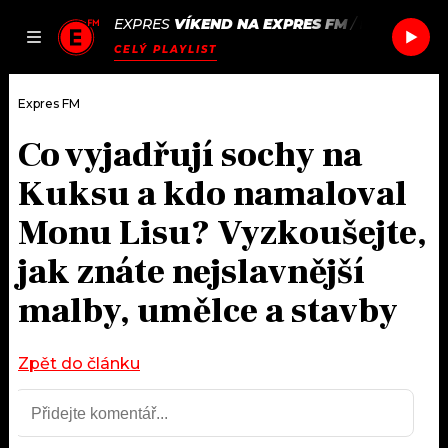
EXPRES
VÍKEND NA EXPRES FM
/
FUGEES
FU-
JAK
ČLÁNKY
PODCASTY
SEZNAM.CZ
CELÝ PLAYLIST
NALADIT
Expres FM
Co vyjadřují sochy na
DOMŮ
Kuksu a kdo namaloval
ČLÁNKY
Monu Lisu? Vyzkoušejte,
jak znáte nejslavnější
AKTUÁLNĚ
PODCASTY
malby, umělce a stavby
HUDBA
JAK NALADIT
ROZHOVORY
Zpět do článku
RÁDIO
#NEBUDUDOMA
APLIKACE
SOUTĚŽE