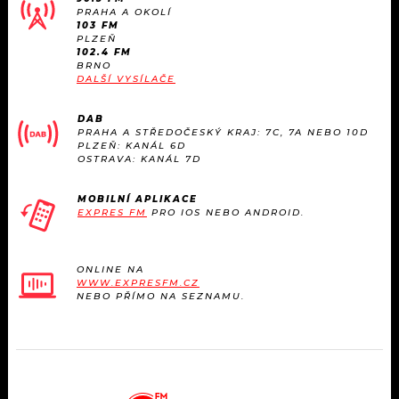
PRAHA A OKOLÍ
103 FM
PLZEŇ
102.4 FM
BRNO
DALŠÍ VYSÍLAČE
DAB
PRAHA A STŘEDOČESKÝ KRAJ: 7C, 7A NEBO 10D
PLZEŇ: KANÁL 6D
OSTRAVA: KANÁL 7D
MOBILNÍ APLIKACE
EXPRES FM
PRO IOS NEBO ANDROID.
ONLINE NA
WWW.EXPRESFM.CZ
NEBO PŘÍMO NA SEZNAMU.