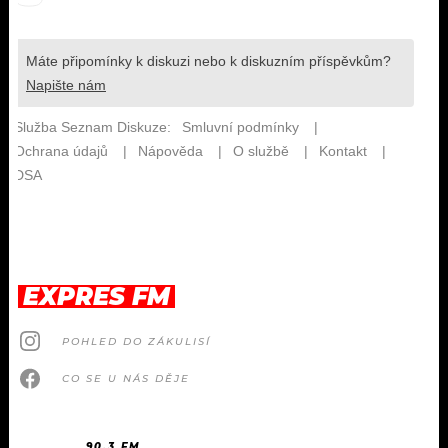
EXPRES FM
POHLED DO ZÁKULISÍ
CO SE U NÁS DĚJE
90.3 FM