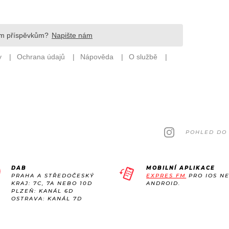
POHLED DO 
DAB
MOBILNÍ APLIKACE
PRAHA A STŘEDOČESKÝ
EXPRES FM
PRO IOS N
KRAJ: 7C, 7A NEBO 10D
ANDROID.
PLZEŇ: KANÁL 6D
OSTRAVA: KANÁL 7D