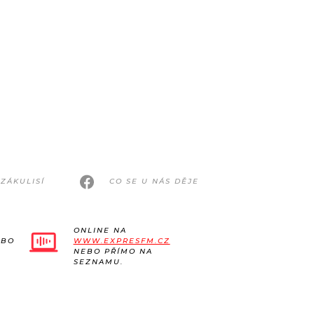
ZÁKULISÍ
CO SE U NÁS DĚJE
ONLINE NA
EBO
WWW.EXPRESFM.CZ
NEBO PŘÍMO NA
SEZNAMU.