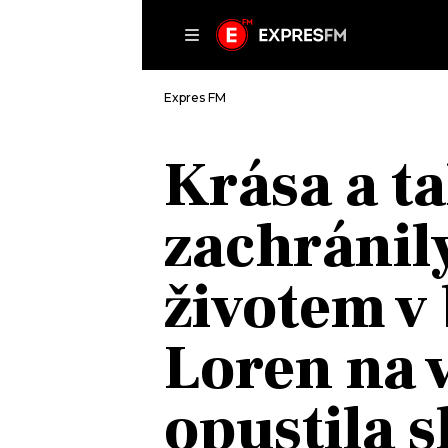
ČLÁNKY
P
Expres FM
Krása a ta
DOMŮ
zachránil
ČLÁNKY
AKTUÁLNĚ
VIP
životem v
HUDBA
TRENDY
ROZHOVORY
KULTURA
Loren na 
#NEBUDUDOMA
MIX
KALENDÁŘ
OSTATNÍ
opustila 
KVÍZY
PODCASTY