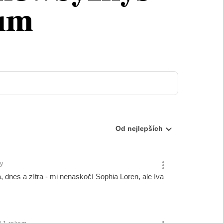
nům
T