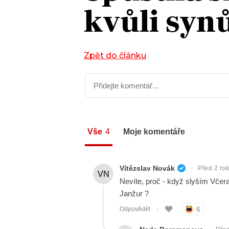
kvůli sy
JAK NALADIT
RÁDIO
Zpět do článku
APLIKACE
PLAYLIST
PROGRAM
JAK NALADI
SOUTĚŽE