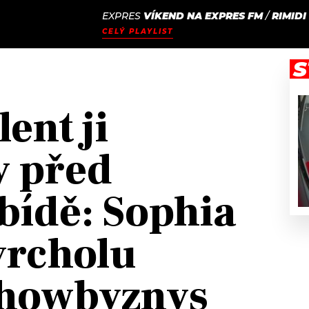
EXPRES
VÍKEND NA EXPRES FM
/
RIMIDI
JAK
ODCASTY
SEZNAM.CZ
CELÝ PLAYLIST
NALADIT
S
lent ji
y před
 bídě: Sophia
vrcholu
showbyznys