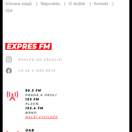
EXPRES FM
POHLED DO ZÁKULISÍ
CO SE U NÁS DĚJE
90.3 FM
PRAHA A OKOLÍ
103 FM
PLZEŇ
102.4 FM
BRNO
DALŠÍ VYSÍLAČE
DAB