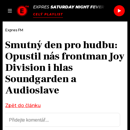
EXPRES
SATURDAY NIGHT FEVER
/
SATURDAY
JAK
ČLÁNKY
PODCASTY
SEZNAM.CZ
CELÝ PLAYLIST
NALADIT
Expres FM
Smutný den pro hudbu:
DOMŮ
Opustil nás frontman Joy
ČLÁNKY
Division i hlas
Soundgarden a
AKTUÁLNĚ
PODCASTY
Audioslave
HUDBA
JAK NALADIT
ROZHOVORY
Zpět do článku
RÁDIO
#NEBUDUDOMA
APLIKACE
SOUTĚŽE