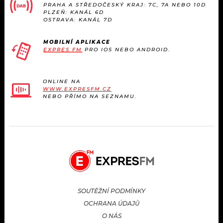
PRAHA A STŘEDOČESKÝ KRAJ: 7C, 7A NEBO 10D
PLZEŇ: KANÁL 6D
OSTRAVA: KANÁL 7D
MOBILNÍ APLIKACE
EXPRES FM
PRO IOS NEBO ANDROID.
ONLINE NA
WWW.EXPRESFM.CZ
NEBO PŘÍMO NA SEZNAMU.
SOUTĚŽNÍ PODMÍNKY
OCHRANA ÚDAJŮ
O NÁS