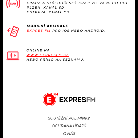
PRAHA A STŘEDOČESKÝ KRAJ: 7C, 7A NEBO 10D
PLZEŇ: KANÁL 6D
OSTRAVA: KANÁL 7D
MOBILNÍ APLIKACE
EXPRES FM
PRO IOS NEBO ANDROID.
ONLINE NA
WWW.EXPRESFM.CZ
NEBO PŘÍMO NA SEZNAMU.
SOUTĚŽNÍ PODMÍNKY
OCHRANA ÚDAJŮ
O NÁS