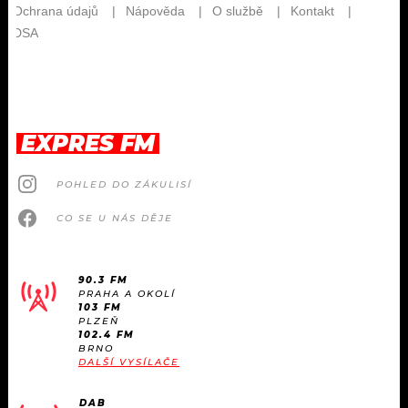
EXPRES FM
POHLED DO ZÁKULISÍ
CO SE U NÁS DĚJE
90.3 FM
PRAHA A OKOLÍ
103 FM
PLZEŇ
102.4 FM
BRNO
DALŠÍ VYSÍLAČE
DAB