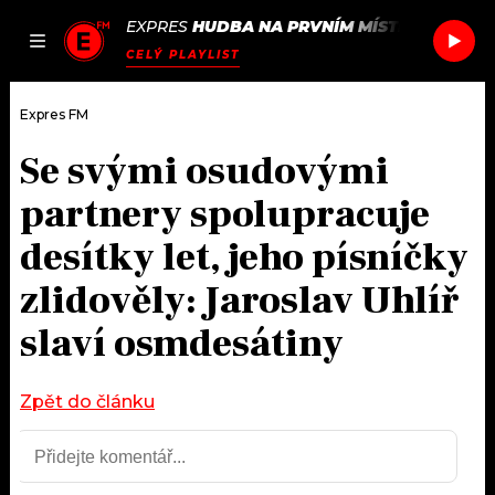
EXPRES
HUDBA NA PRVNÍM MÍSTĚ
/
DRAKE
G
JAK
ČLÁNKY
PODCASTY
SEZNAM.CZ
CELÝ PLAYLIST
NALADIT
Expres FM
Se svými osudovými
DOMŮ
partnery spolupracuje
ČLÁNKY
desítky let, jeho písníčky
zlidověly: Jaroslav Uhlíř
AKTUÁLNĚ
PODCASTY
slaví osmdesátiny
HUDBA
JAK NALADIT
ROZHOVORY
Zpět do článku
RÁDIO
#NEBUDUDOMA
APLIKACE
SOUTĚŽE