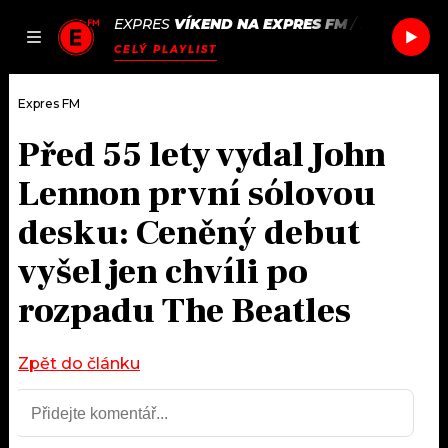
EXPRES
VÍKEND NA EXPRES FM
/
FOSTER TH
JAK
ČLÁNKY
PODCASTY
SEZNAM.CZ
CELÝ PLAYLIST
NALADIT
Expres FM
Před 55 lety vydal John
DOMŮ
Lennon první sólovou
ČLÁNKY
desku: Ceněný debut
vyšel jen chvíli po
AKTUÁLNĚ
PODCASTY
rozpadu The Beatles
HUDBA
JAK NALADIT
ROZHOVORY
Zpět do článku
RÁDIO
#NEBUDUDOMA
APLIKACE
SOUTĚŽE