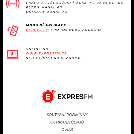
PRAHA A STŘEDOČESKÝ KRAJ: 7C, 7A NEBO 10D
PLZEŇ: KANÁL 6D
OSTRAVA: KANÁL 7D
MOBILNÍ APLIKACE
EXPRES FM
PRO IOS NEBO ANDROID.
ONLINE NA
WWW.EXPRESFM.CZ
NEBO PŘÍMO NA SEZNAMU.
SOUTĚŽNÍ PODMÍNKY
OCHRANA ÚDAJŮ
O NÁS