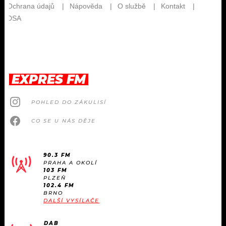
EXPRES FM
POHLED DO ZÁKULISÍ
CO SE U NÁS DĚJE
90.3 FM
PRAHA A OKOLÍ
103 FM
PLZEŇ
102.4 FM
BRNO
DALŠÍ VYSÍLAČE
DAB