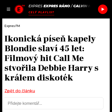
EXPRES
EXPRES RÁNO
/
CALVIN HARRIS & F
JAK
ČLÁNKY
PODCASTY
SEZNAM.CZ
CELÝ PLAYLIST
NALADIT
Expres FM
Ikonická píseň kapely
DOMŮ
Blondie slaví 45 let:
ČLÁNKY
Filmový hit Call Me
stvořila Debbie Harry s
AKTUÁLNĚ
PODCASTY
králem diskoték
HUDBA
JAK NALADIT
ROZHOVORY
Zpět do článku
RÁDIO
#NEBUDUDOMA
APLIKACE
SOUTĚŽE