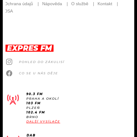
EXPRES FM
POHLED DO ZÁKULISÍ
CO SE U NÁS DĚJE
90.3 FM
PRAHA A OKOLÍ
103 FM
PLZEŇ
102.4 FM
BRNO
DALŠÍ VYSÍLAČE
DAB