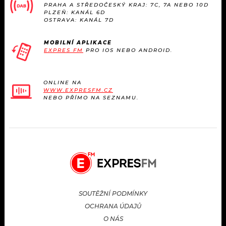
PRAHA A STŘEDOČESKÝ KRAJ: 7C, 7A NEBO 10D
PLZEŇ: KANÁL 6D
OSTRAVA: KANÁL 7D
MOBILNÍ APLIKACE
EXPRES FM
PRO IOS NEBO ANDROID.
ONLINE NA
WWW.EXPRESFM.CZ
NEBO PŘÍMO NA SEZNAMU.
SOUTĚŽNÍ PODMÍNKY
OCHRANA ÚDAJŮ
O NÁS