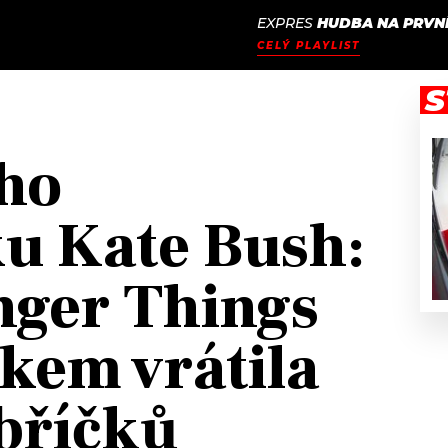
EXPRES
HUDBA NA PRVNÍ
JAK
ODCASTY
SEZNAM.CZ
CELÝ PLAYLIST
NALADIT
S
ho
u Kate Bush:
nger Things
okem vrátila
ebříčků