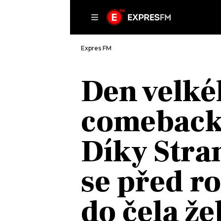
ČLÁNKY
P
Expres FM
Den velké
DOMŮ
comeback
ČLÁNKY
AKTUÁLNĚ
VIP
Díky Stra
HUDBA
TRENDY
ROZHOVORY
KULTURA
se před r
#NEBUDUDOMA
MIX
KALENDÁŘ
OSTATNÍ
do čela ž
KVÍZY
PODCASTY