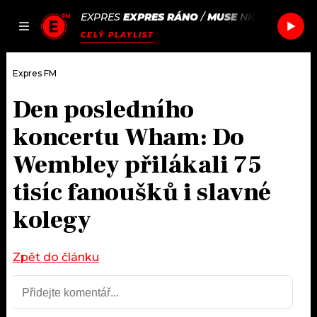
EXPRES
EXPRES RÁNO
/
MUSE
NIGHTSHIFT S
JAK
ČLÁNKY
PODCASTY
SEZNAM.CZ
CELÝ PLAYLIST
NALADIT
Expres FM
Den posledního
DOMŮ
koncertu Wham: Do
ČLÁNKY
Wembley přilákali 75
tisíc fanoušků i slavné
AKTUÁLNĚ
PODCASTY
kolegy
HUDBA
JAK NALADIT
ROZHOVORY
Zpět do článku
RÁDIO
#NEBUDUDOMA
APLIKACE
SOUTĚŽE