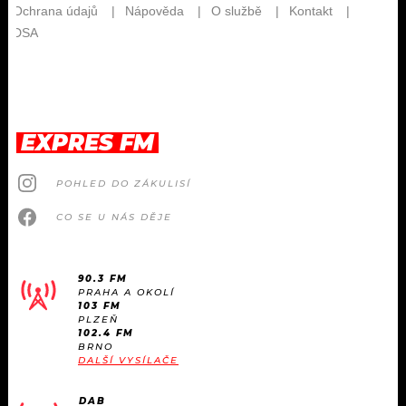
EXPRES FM
POHLED DO ZÁKULISÍ
CO SE U NÁS DĚJE
90.3 FM
PRAHA A OKOLÍ
103 FM
PLZEŇ
102.4 FM
BRNO
DALŠÍ VYSÍLAČE
DAB