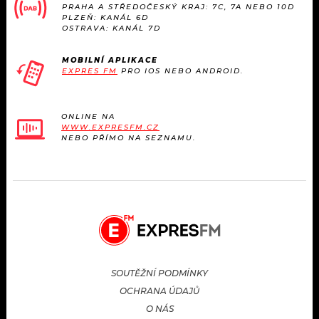
PRAHA A STŘEDOČESKÝ KRAJ: 7C, 7A NEBO 10D
PLZEŇ: KANÁL 6D
OSTRAVA: KANÁL 7D
MOBILNÍ APLIKACE
EXPRES FM
PRO IOS NEBO ANDROID.
ONLINE NA
WWW.EXPRESFM.CZ
NEBO PŘÍMO NA SEZNAMU.
SOUTĚŽNÍ PODMÍNKY
OCHRANA ÚDAJŮ
O NÁS