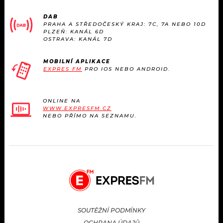
DAB
PRAHA A STŘEDOČESKÝ KRAJ: 7C, 7A NEBO 10D
PLZEŇ: KANÁL 6D
OSTRAVA: KANÁL 7D
MOBILNÍ APLIKACE
EXPRES FM
PRO IOS NEBO ANDROID.
ONLINE NA
WWW.EXPRESFM.CZ
NEBO PŘÍMO NA SEZNAMU.
SOUTĚŽNÍ PODMÍNKY
OCHRANA ÚDAJŮ