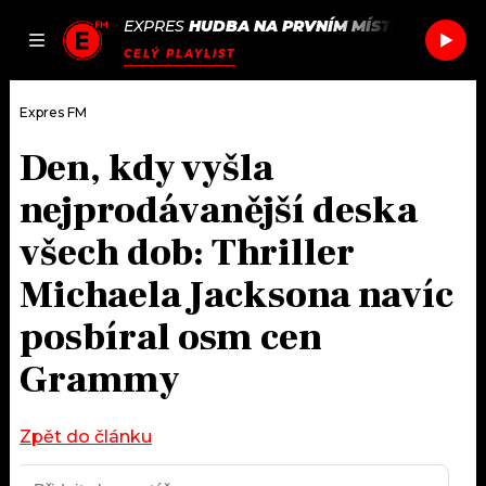
EXPRES
HUDBA NA PRVNÍM MÍSTĚ
/
CHASE A
JAK
ČLÁNKY
PODCASTY
SEZNAM.CZ
CELÝ PLAYLIST
NALADIT
Expres FM
Den, kdy vyšla
DOMŮ
nejprodávanější deska
ČLÁNKY
všech dob: Thriller
Michaela Jacksona navíc
AKTUÁLNĚ
PODCASTY
posbíral osm cen
HUDBA
JAK NALADIT
Grammy
ROZHOVORY
RÁDIO
Zpět do článku
#NEBUDUDOMA
APLIKACE
SOUTĚŽE