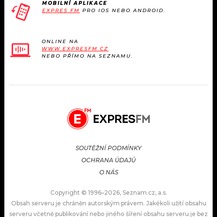
MOBILNÍ APLIKACE
EXPRES FM
PRO IOS NEBO ANDROID.
ONLINE NA
WWW.EXPRESFM.CZ
NEBO PŘÍMO NA SEZNAMU.
SOUTĚŽNÍ PODMÍNKY
OCHRANA ÚDAJŮ
O NÁS
Copyright © 1996–2026, Seznam.cz, a.s.
Obsah serveru je chráněn autorským právem. Jakékoli užití obsahu
serveru včetně publikování nebo jiného šíření obsahu serveru je bez