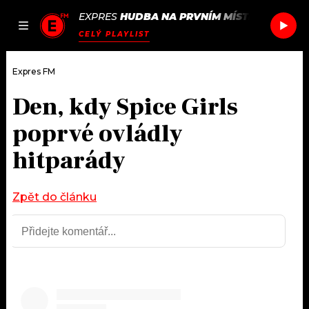
EXPRES
HUDBA NA PRVNÍM MÍSTĚ
/
FOUR TE
JAK
ČLÁNKY
PODCASTY
SEZNAM.CZ
CELÝ PLAYLIST
NALADIT
Expres FM
Den, kdy Spice Girls
DOMŮ
poprvé ovládly
ČLÁNKY
hitparády
AKTUÁLNĚ
PODCASTY
Zpět do článku
HUDBA
JAK NALADIT
ROZHOVORY
RÁDIO
#NEBUDUDOMA
APLIKACE
SOUTĚŽE