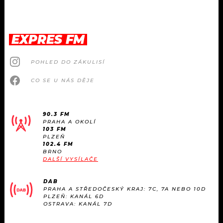
EXPRES FM
POHLED DO ZÁKULISÍ
CO SE U NÁS DĚJE
90.3 FM
PRAHA A OKOLÍ
103 FM
PLZEŇ
102.4 FM
BRNO
DALŠÍ VYSÍLAČE
DAB
PRAHA A STŘEDOČESKÝ KRAJ: 7C, 7A NEBO 10D
PLZEŇ: KANÁL 6D
OSTRAVA: KANÁL 7D