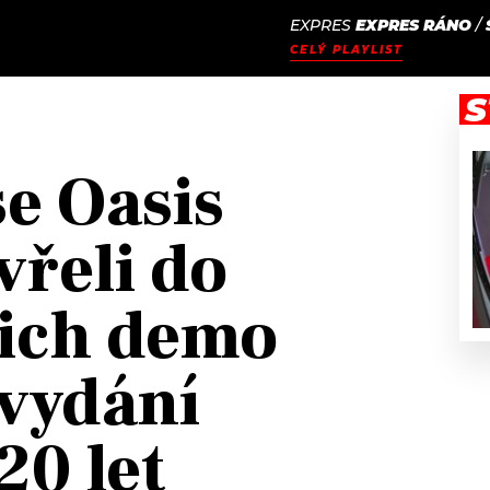
EXPRES
EXPRES RÁNO
/
JAK
ODCASTY
SEZNAM.CZ
CELÝ PLAYLIST
NALADIT
S
se Oasis
vřeli do
jich demo
 vydání
20 let