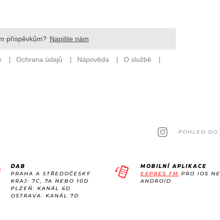
POHLED DO 
DAB
MOBILNÍ APLIKACE
PRAHA A STŘEDOČESKÝ
EXPRES FM
PRO IOS N
KRAJ: 7C, 7A NEBO 10D
ANDROID.
PLZEŇ: KANÁL 6D
OSTRAVA: KANÁL 7D