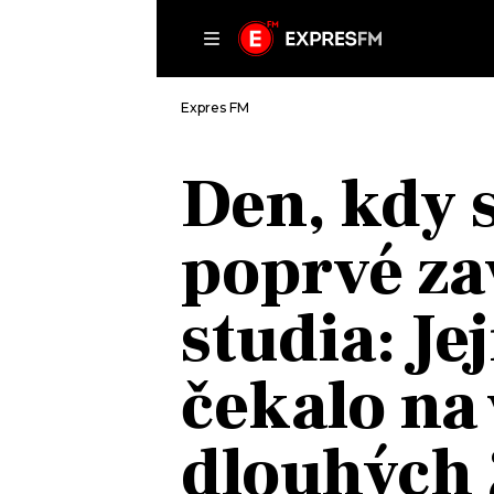
ČLÁNKY
P
Expres FM
Den, kdy 
DOMŮ
poprvé za
ČLÁNKY
AKTUÁLNĚ
VIP
studia: Je
HUDBA
TRENDY
ROZHOVORY
KULTURA
čekalo na
#NEBUDUDOMA
MIX
KALENDÁŘ
OSTATNÍ
dlouhých 
KVÍZY
PODCASTY