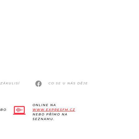
ZÁKULISÍ
CO SE U NÁS DĚJE
ONLINE NA
EBO
WWW.EXPRESFM.CZ
NEBO PŘÍMO NA
SEZNAMU.