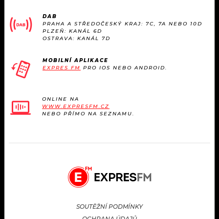
DAB
PRAHA A STŘEDOČESKÝ KRAJ: 7C, 7A NEBO 10D
PLZEŇ: KANÁL 6D
OSTRAVA: KANÁL 7D
MOBILNÍ APLIKACE
EXPRES FM
PRO IOS NEBO ANDROID.
ONLINE NA
WWW.EXPRESFM.CZ
NEBO PŘÍMO NA SEZNAMU.
SOUTĚŽNÍ PODMÍNKY
OCHRANA ÚDAJŮ