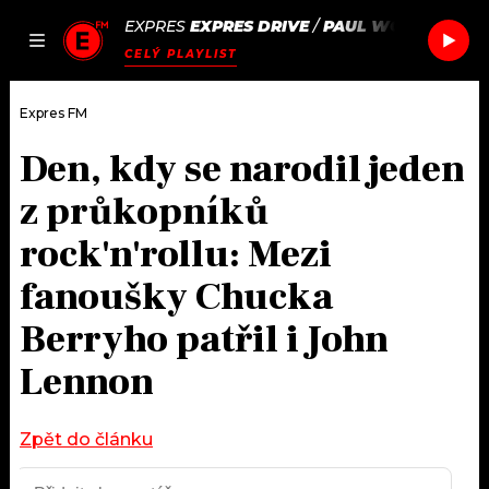
EXPRES
EXPRES DRIVE
/
PAUL WOOLFORD &
JAK
ČLÁNKY
PODCASTY
SEZNAM.CZ
CELÝ PLAYLIST
NALADIT
Expres FM
Den, kdy se narodil jeden
DOMŮ
z průkopníků
ČLÁNKY
rock'n'rollu: Mezi
fanoušky Chucka
AKTUÁLNĚ
PODCASTY
Berryho patřil i John
HUDBA
JAK NALADIT
Lennon
ROZHOVORY
RÁDIO
Zpět do článku
#NEBUDUDOMA
APLIKACE
SOUTĚŽE