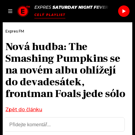
EXPRES
SATURDAY NIGHT FEVER
/
SATURDAY
JAK
ČLÁNKY
PODCASTY
SEZNAM.CZ
CELÝ PLAYLIST
NALADIT
Expres FM
Nová hudba: The
DOMŮ
Smashing Pumpkins se
ČLÁNKY
na novém albu ohlížejí
do devadesátek,
AKTUÁLNĚ
PODCASTY
frontman Foals jede sólo
HUDBA
JAK NALADIT
ROZHOVORY
Zpět do článku
RÁDIO
#NEBUDUDOMA
APLIKACE
SOUTĚŽE