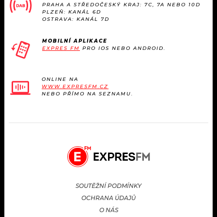
PRAHA A STŘEDOČESKÝ KRAJ: 7C, 7A NEBO 10D
PLZEŇ: KANÁL 6D
OSTRAVA: KANÁL 7D
MOBILNÍ APLIKACE
EXPRES FM
PRO IOS NEBO ANDROID.
ONLINE NA
WWW.EXPRESFM.CZ
NEBO PŘÍMO NA SEZNAMU.
SOUTĚŽNÍ PODMÍNKY
OCHRANA ÚDAJŮ
O NÁS