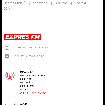
EXPRES FM
POHLED DO ZÁKULISÍ
CO SE U NÁS DĚJE
90.3 FM
PRAHA A OKOLÍ
103 FM
PLZEŇ
102.4 FM
BRNO
DALŠÍ VYSÍLAČE
DAB