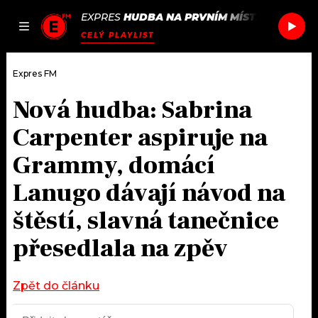
EXPRES
HUDBA NA PRVNÍM MÍSTĚ
/
MAC MIL
JAK
ČLÁNKY
PODCASTY
SEZNAM.CZ
CELÝ PLAYLIST
NALADIT
Expres FM
Nová hudba: Sabrina
DOMŮ
Carpenter aspiruje na
ČLÁNKY
Grammy, domácí
Lanugo dávají návod na
AKTUÁLNĚ
PODCASTY
štěstí, slavná tanečnice
HUDBA
JAK NALADIT
přesedlala na zpěv
ROZHOVORY
RÁDIO
Zpět do článku
#NEBUDUDOMA
APLIKACE
SOUTĚŽE