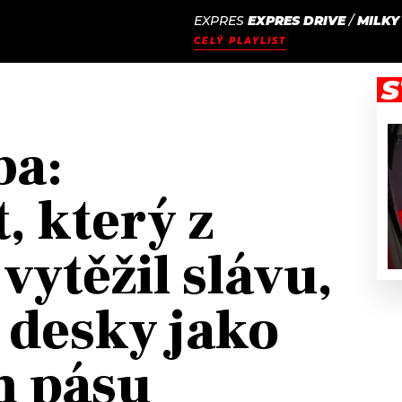
EXPRES
EXPRES DRIVE
/
MILKY
JAK
ODCASTY
SEZNAM.CZ
CELÝ PLAYLIST
NALADIT
S
ba:
, který z
vytěžil slávu,
 desky jako
m pásu