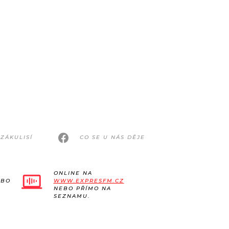
ZÁKULISÍ
CO SE U NÁS DĚJE
ONLINE NA
EBO
WWW.EXPRESFM.CZ
NEBO PŘÍMO NA
SEZNAMU.