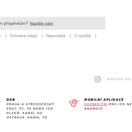
POHLED DO 
DAB
MOBILNÍ APLIKACE
PRAHA A STŘEDOČESKÝ
EXPRES FM
PRO IOS N
KRAJ: 7C, 7A NEBO 10D
ANDROID.
PLZEŇ: KANÁL 6D
OSTRAVA: KANÁL 7D