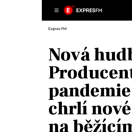
ČLÁNKY
P
Expres FM
Nová hud
DOMŮ
Producent
ČLÁNKY
AKTUÁLNĚ
VIP
pandemie 
HUDBA
TRENDY
ROZHOVORY
KULTURA
chrlí nové
#NEBUDUDOMA
MIX
KALENDÁŘ
OSTATNÍ
na běžící
KVÍZY
PODCASTY