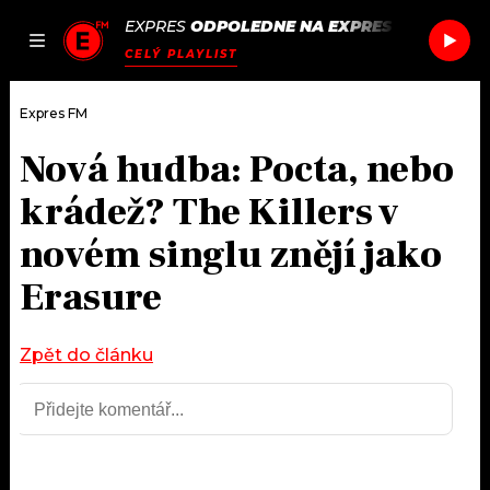
EXPRES
ODPOLEDNE NA EXPRES FM
/
SNAIL
JAK
ČLÁNKY
PODCASTY
SEZNAM.CZ
CELÝ PLAYLIST
NALADIT
Expres FM
Nová hudba: Pocta, nebo
DOMŮ
krádež? The Killers v
ČLÁNKY
novém singlu znějí jako
Erasure
AKTUÁLNĚ
PODCASTY
HUDBA
JAK NALADIT
Zpět do článku
ROZHOVORY
RÁDIO
#NEBUDUDOMA
APLIKACE
SOUTĚŽE