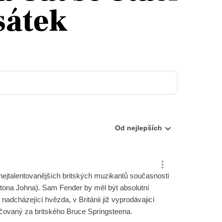
sátek
T