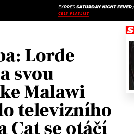
EXPRES
SATURDAY NIGHT FEVER
JAK
ODCASTY
SEZNAM.CZ
CELÝ PLAYLIST
NALADIT
S
a: Lorde
na svou
ke Malawi
do televizního
a Cat se otáčí