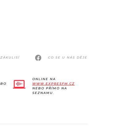
ZÁKULISÍ
CO SE U NÁS DĚJE
ONLINE NA
EBO
WWW.EXPRESFM.CZ
NEBO PŘÍMO NA
SEZNAMU.