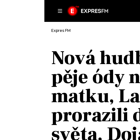
ČLÁNKY
P
Expres FM
Nová hudb
DOMŮ
pěje ódy 
ČLÁNKY
AKTUÁLNĚ
VIP
matku, La
HUDBA
TRENDY
ROZHOVORY
KULTURA
prorazili 
#NEBUDUDOMA
MIX
KALENDÁŘ
OSTATNÍ
světa, Doj
KVÍZY
PODCASTY