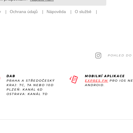
POHLED DO 
DAB
MOBILNÍ APLIKACE
PRAHA A STŘEDOČESKÝ
EXPRES FM
PRO IOS N
KRAJ: 7C, 7A NEBO 10D
ANDROID.
PLZEŇ: KANÁL 6D
OSTRAVA: KANÁL 7D