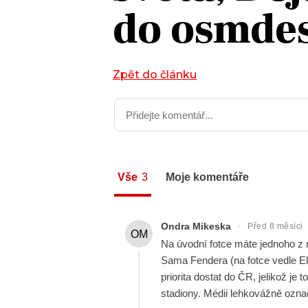
do osmde
JAK NALADIT
RÁDIO
Zpět do článku
APLIKACE
PLAYLIST
PROGRAM
JAK NALADI
SOUTĚŽE