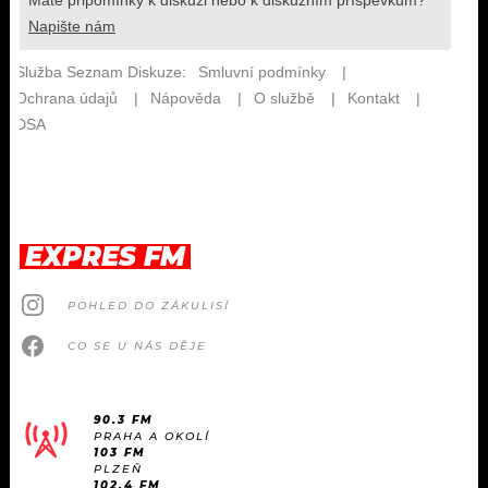
EXPRES FM
POHLED DO ZÁKULISÍ
CO SE U NÁS DĚJE
90.3 FM
PRAHA A OKOLÍ
103 FM
PLZEŇ
102.4 FM