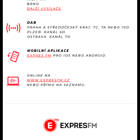
BRNO
DALŠÍ VYSÍLAČE
DAB
PRAHA A STŘEDOČESKÝ KRAJ: 7C, 7A NEBO 10D
PLZEŇ: KANÁL 6D
OSTRAVA: KANÁL 7D
MOBILNÍ APLIKACE
EXPRES FM
PRO IOS NEBO ANDROID.
ONLINE NA
WWW.EXPRESFM.CZ
NEBO PŘÍMO NA SEZNAMU.