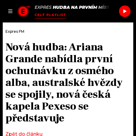
EXPRES
HUDBA NA PRVNÍM MÍSTĚ
/
HALSEY
JAK
ČLÁNKY
PODCASTY
SEZNAM.CZ
CELÝ PLAYLIST
NALADIT
Expres FM
Nová hudba: Ariana
DOMŮ
Grande nabídla první
ČLÁNKY
ochutnávku z osmého
alba, australské hvězdy
AKTUÁLNĚ
PODCASTY
se spojily, nová česká
HUDBA
JAK NALADIT
kapela Pexeso se
ROZHOVORY
RÁDIO
představuje
#NEBUDUDOMA
APLIKACE
SOUTĚŽE
Zpět do článku