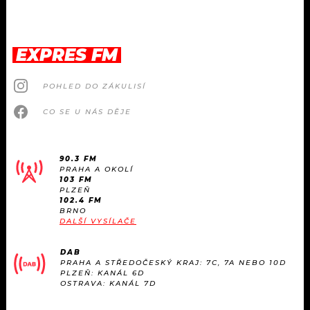
EXPRES FM
POHLED DO ZÁKULISÍ
CO SE U NÁS DĚJE
90.3 FM
PRAHA A OKOLÍ
103 FM
PLZEŇ
102.4 FM
BRNO
DALŠÍ VYSÍLAČE
DAB
PRAHA A STŘEDOČESKÝ KRAJ: 7C, 7A NEBO 10D
PLZEŇ: KANÁL 6D
OSTRAVA: KANÁL 7D