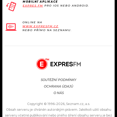
MOBILNÍ APLIKACE
EXPRES FM
PRO IOS NEBO ANDROID.
ONLINE NA
WWW.EXPRESFM.CZ
NEBO PŘÍMO NA SEZNAMU.
SOUTĚŽNÍ PODMÍNKY
OCHRANA ÚDAJŮ
O NÁS
Copyright © 1996–2026, Seznam.cz, a.s.
Obsah serveru je chráněn autorským právem. Jakékoli užití obsahu
serveru včetně publikování nebo jiného šíření obsahu serveru je bez