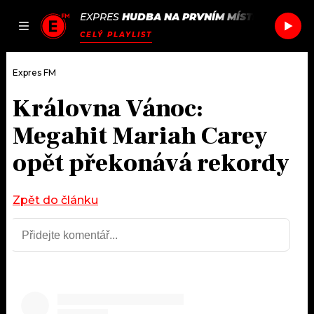
EXPRES
HUDBA NA PRVNÍM MÍSTĚ
/
CORAL
I
JAK
ČLÁNKY
PODCASTY
SEZNAM.CZ
CELÝ PLAYLIST
NALADIT
Expres FM
Královna Vánoc:
DOMŮ
Megahit Mariah Carey
ČLÁNKY
opět překonává rekordy
AKTUÁLNĚ
PODCASTY
Zpět do článku
HUDBA
JAK NALADIT
ROZHOVORY
RÁDIO
#NEBUDUDOMA
APLIKACE
SOUTĚŽE