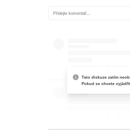
JAK NALADIT
RÁDIO
APLIKACE
PLAYLIST
PROGRAM
JAK NALADI
SOUTĚŽE