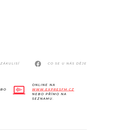
ZÁKULISÍ
CO SE U NÁS DĚJE
ONLINE NA
EBO
WWW.EXPRESFM.CZ
NEBO PŘÍMO NA
SEZNAMU.