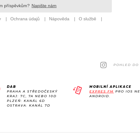
POHLED DO 
DAB
MOBILNÍ APLIKACE
PRAHA A STŘEDOČESKÝ
EXPRES FM
PRO IOS N
KRAJ: 7C, 7A NEBO 10D
ANDROID.
PLZEŇ: KANÁL 6D
OSTRAVA: KANÁL 7D