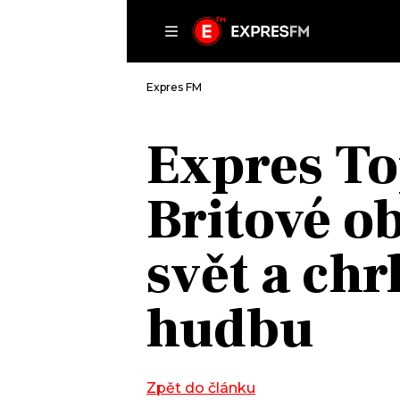
ČLÁNKY
P
Expres FM
Expres To
DOMŮ
Britové o
ČLÁNKY
AKTUÁLNĚ
VIP
svět a chr
HUDBA
TRENDY
ROZHOVORY
KULTURA
hudbu
#NEBUDUDOMA
MIX
KALENDÁŘ
OSTATNÍ
KVÍZY
Zpět do článku
PODCASTY