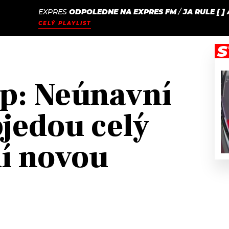
EXPRES
ODPOLEDNE NA EXPRES FM
/
JA RULE [ ]
JAK
ODCASTY
SEZNAM.CZ
CELÝ PLAYLIST
NALADIT
S
p: Neúnavní
bjedou celý
lí novou