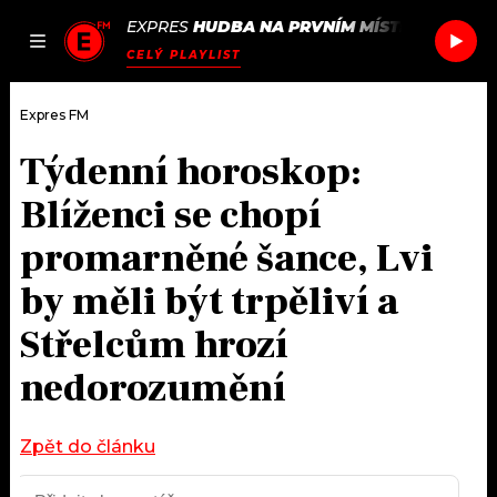
EXPRES
HUDBA NA PRVNÍM MÍSTĚ
/
DOM DO
JAK
ČLÁNKY
PODCASTY
SEZNAM.CZ
CELÝ PLAYLIST
NALADIT
Expres FM
Týdenní horoskop:
DOMŮ
Blíženci se chopí
ČLÁNKY
promarněné šance, Lvi
by měli být trpěliví a
AKTUÁLNĚ
PODCASTY
Střelcům hrozí
HUDBA
JAK NALADIT
nedorozumění
ROZHOVORY
RÁDIO
Zpět do článku
#NEBUDUDOMA
APLIKACE
SOUTĚŽE