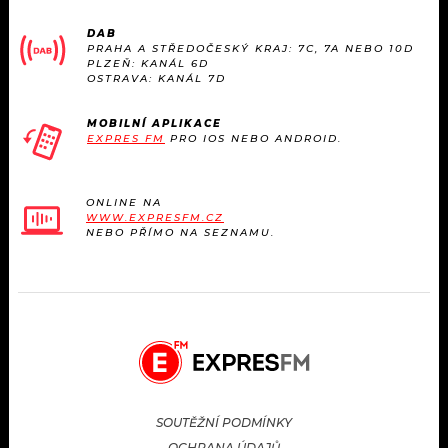
DAB
PRAHA A STŘEDOČESKÝ KRAJ: 7C, 7A NEBO 10D
PLZEŇ: KANÁL 6D
OSTRAVA: KANÁL 7D
MOBILNÍ APLIKACE
EXPRES FM
PRO IOS NEBO ANDROID.
ONLINE NA
WWW.EXPRESFM.CZ
NEBO PŘÍMO NA SEZNAMU.
SOUTĚŽNÍ PODMÍNKY
OCHRANA ÚDAJŮ