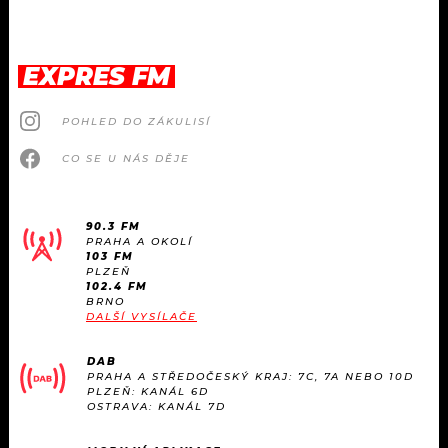
EXPRES FM
POHLED DO ZÁKULISÍ
CO SE U NÁS DĚJE
90.3 FM
PRAHA A OKOLÍ
103 FM
PLZEŇ
102.4 FM
BRNO
DALŠÍ VYSÍLAČE
DAB
PRAHA A STŘEDOČESKÝ KRAJ: 7C, 7A NEBO 10D
PLZEŇ: KANÁL 6D
OSTRAVA: KANÁL 7D