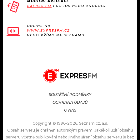
MOBILNÍ APLIKACE
EXPRES FM
PRO IOS NEBO ANDROID.
ONLINE NA
WWW.EXPRESFM.CZ
NEBO PŘÍMO NA SEZNAMU.
SOUTĚŽNÍ PODMÍNKY
OCHRANA ÚDAJŮ
O NÁS
Copyright © 1996–2026, Seznam.cz, a.s.
Obsah serveru je chráněn autorským právem. Jakékoli užití obsahu
serveru včetně publikování nebo jiného šíření obsahu serveru je bez