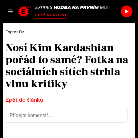
EXPRES
HUDBA NA PRVNÍM MÍSTĚ
/
GARBAG
JAK
ČLÁNKY
PODCASTY
SEZNAM.CZ
CELÝ PLAYLIST
NALADIT
Expres FM
Nosí Kim Kardashian
DOMŮ
pořád to samé? Fotka na
ČLÁNKY
sociálních sítích strhla
vlnu kritiky
AKTUÁLNĚ
PODCASTY
HUDBA
JAK NALADIT
Zpět do článku
ROZHOVORY
RÁDIO
#NEBUDUDOMA
APLIKACE
SOUTĚŽE