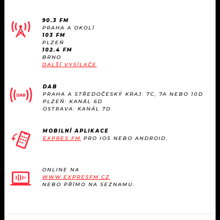
KALENDÁŘ
PROGRAM
90.3 FM
KVÍZY
PRAHA A OKOLÍ
PLAYLIST
103 FM
PLZEŇ
102.4 FM
VIP
JAK NALADIT
BRNO
DALŠÍ VYSÍLAČE
TRENDY
DAB
PRAHA A STŘEDOČESKÝ KRAJ: 7C, 7A NEBO 10D
KULTURA
PLZEŇ: KANÁL 6D
OSTRAVA: KANÁL 7D
MIX
MOBILNÍ APLIKACE
EXPRES FM
PRO IOS NEBO ANDROID.
OSTATNÍ
ONLINE NA
WWW.EXPRESFM.CZ
NEBO PŘÍMO NA SEZNAMU.