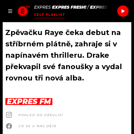
EXPRES
EXPRES FRESH!
/
EXPRES FRESH!
JAK
ČLÁNKY
PODCASTY
SEZNAM.CZ
CELÝ PLAYLIST
NALADIT
Zpěvačku Raye čeka debut na
stříbrném plátně, zahraje si v
DOMŮ
napínavém thrilleru. Drake
překvapil své fanoušky a vydal
ČLÁNKY
rovnou tři nová alba.
AKTUÁLNĚ
PODCASTY
HUDBA
JAK NALADIT
EXPRES FM
ROZHOVORY
RÁDIO
POHLED DO ZÁKULISÍ
#NEBUDUDOMA
APLIKACE
SOUTĚŽE
CO SE U NÁS DĚJE