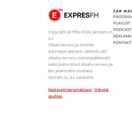
JAK NA
JAK NALADIT
PROGRA
PLAYLIST
RÁDIO
PODCAST
Copyright © 1996–2026, Seznam.cz,
REKLAMA
a.s.
APLIKACE
PLAYLIST
KONTAKT
Obsah serveru je chráněn
PROGRAM
JAK NALADI
autorským právem. Jakékoli užití
obsahu serveru včetně publikování
SOUTĚŽE
nebo jiného šíření obsahu serveru je
bez písemného souhlasu
Seznam.cz, a.s. zakázáno.
Nastavení personalizace
|
Odvolat
souhlas