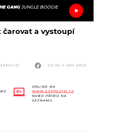
THE GANG
JUNGLE BOOGIE
čarovat a vystoupí
ZÁKULISÍ
CO SE U NÁS DĚJE
ONLINE NA
EBO
WWW.EXPRESFM.CZ
NEBO PŘÍMO NA
SEZNAMU.