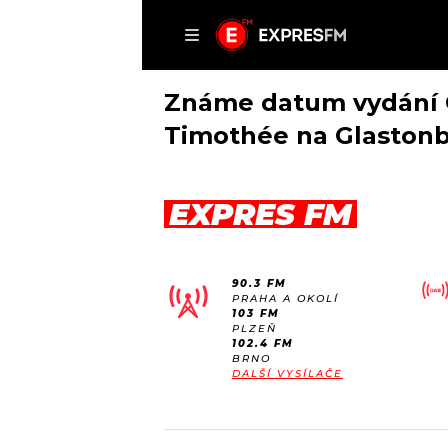
ČLÁNKY
P
Známe datum vydání G
Timothée na Glaston
DOMŮ
EXPRES FM
ČLÁNKY
AKTUÁLNĚ
VIP
90.3 FM
HUDBA
TRENDY
PRAHA A OKOLÍ
103 FM
ROZHOVORY
KULTURA
PLZEŇ
102.4 FM
#NEBUDUDOMA
MIX
BRNO
DALŠÍ VYSÍLAČE
KALENDÁŘ
OSTATNÍ
KVÍZY
PODCASTY