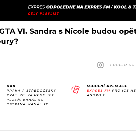
EXPRES
ODPOLEDNE NA EXPRES FM
/
KOOL & 
JAK
ODCASTY
SEZNAM.CZ
CELÝ PLAYLIST
NALADIT
TA VI. Sandra s Nicole budou opět 
bury?
POHLED DO 
DAB
MOBILNÍ APLIKACE
PRAHA A STŘEDOČESKÝ
EXPRES FM
PRO IOS N
KRAJ: 7C, 7A NEBO 10D
ANDROID.
PLZEŇ: KANÁL 6D
OSTRAVA: KANÁL 7D