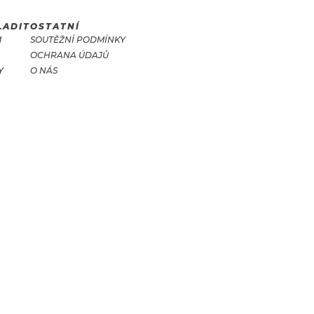
LADIT
OSTATNÍ
M
SOUTĚŽNÍ PODMÍNKY
OCHRANA ÚDAJŮ
Y
O NÁS
T