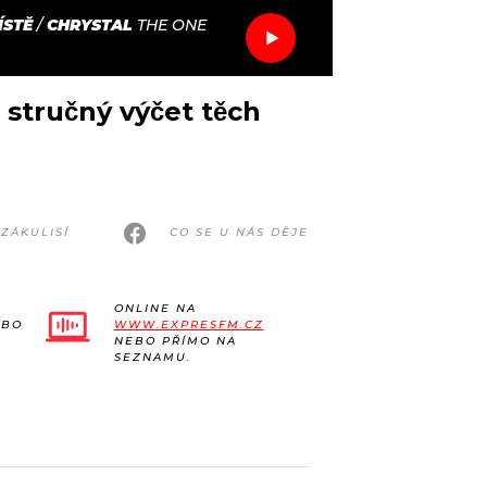
ÍSTĚ
/
CHRYSTAL
THE ONE
tručný výčet těch
ZÁKULISÍ
CO SE U NÁS DĚJE
ONLINE NA
EBO
WWW.EXPRESFM.CZ
NEBO PŘÍMO NA
SEZNAMU.