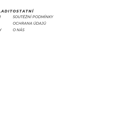
LADIT
OSTATNÍ
M
SOUTĚŽNÍ PODMÍNKY
OCHRANA ÚDAJŮ
Y
O NÁS
T