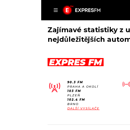
ČLÁNKY
P
Zajímavé statistiky z u
nejdůležitějších au
DOMŮ
EXPRES FM
ČLÁNKY
AKTUÁLNĚ
VIP
90.3 FM
HUDBA
TRENDY
PRAHA A OKOLÍ
103 FM
ROZHOVORY
KULTURA
PLZEŇ
102.4 FM
#NEBUDUDOMA
MIX
BRNO
DALŠÍ VYSÍLAČE
KALENDÁŘ
OSTATNÍ
KVÍZY
PODCASTY