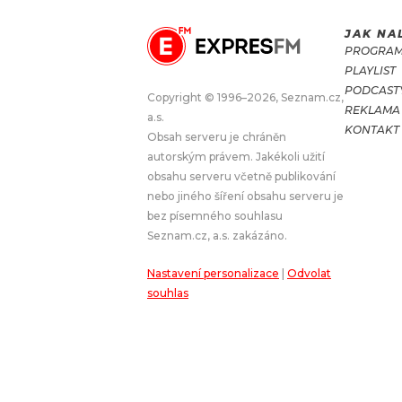
JAK NA
JAK NALADIT
PROGRA
PLAYLIST
RÁDIO
PODCAST
Copyright © 1996–2026, Seznam.cz,
REKLAMA
a.s.
APLIKACE
PLAYLIST
KONTAKT
Obsah serveru je chráněn
PROGRAM
JAK NALADI
autorským právem. Jakékoli užití
obsahu serveru včetně publikování
SOUTĚŽE
nebo jiného šíření obsahu serveru je
bez písemného souhlasu
Seznam.cz, a.s. zakázáno.
Nastavení personalizace
|
Odvolat
souhlas