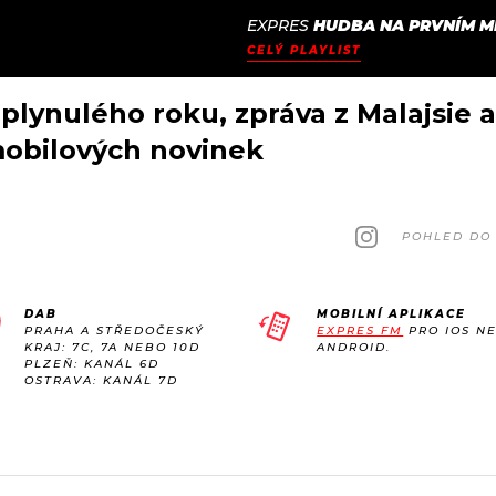
EXPRES
HUDBA NA PRVNÍM M
JAK
ODCASTY
SEZNAM.CZ
CELÝ PLAYLIST
NALADIT
plynulého roku, zpráva z Malajsie a s
tomobilových novinek
POHLED DO 
DAB
MOBILNÍ APLIKACE
PRAHA A STŘEDOČESKÝ
EXPRES FM
PRO IOS N
KRAJ: 7C, 7A NEBO 10D
ANDROID.
PLZEŇ: KANÁL 6D
OSTRAVA: KANÁL 7D