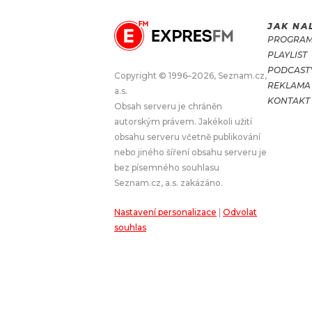
JAK NA
JAK NALADIT
PROGRA
PLAYLIST
RÁDIO
PODCAST
Copyright © 1996–2026, Seznam.cz,
REKLAMA
a.s.
APLIKACE
PLAYLIST
KONTAKT
Obsah serveru je chráněn
PROGRAM
JAK NALADI
autorským právem. Jakékoli užití
obsahu serveru včetně publikování
SOUTĚŽE
nebo jiného šíření obsahu serveru je
bez písemného souhlasu
Seznam.cz, a.s. zakázáno.
Nastavení personalizace
|
Odvolat
souhlas