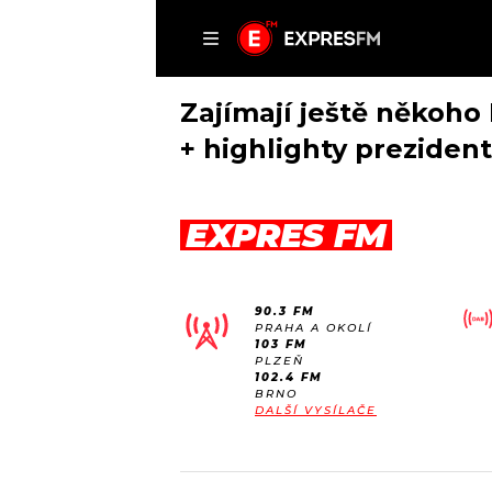
ČLÁNKY
P
Zajímají ještě někoho
+ highlighty preziden
DOMŮ
EXPRES FM
ČLÁNKY
AKTUÁLNĚ
VIP
90.3 FM
HUDBA
TRENDY
PRAHA A OKOLÍ
103 FM
ROZHOVORY
KULTURA
PLZEŇ
102.4 FM
#NEBUDUDOMA
MIX
BRNO
DALŠÍ VYSÍLAČE
KALENDÁŘ
OSTATNÍ
KVÍZY
PODCASTY