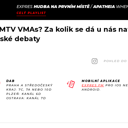
EXPRES
HUDBA NA PRVNÍM MÍSTĚ
/
APATHEIA
WHEN
JAK
ODCASTY
SEZNAM.CZ
CELÝ PLAYLIST
NALADIT
 MTV VMAs? Za kolik se dá u nás na
tské debaty
POHLED DO 
DAB
MOBILNÍ APLIKACE
PRAHA A STŘEDOČESKÝ
EXPRES FM
PRO IOS N
KRAJ: 7C, 7A NEBO 10D
ANDROID.
PLZEŇ: KANÁL 6D
OSTRAVA: KANÁL 7D