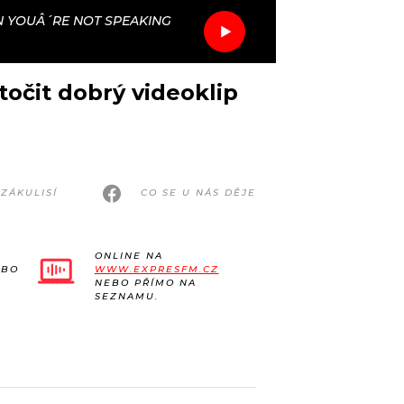
 YOUÂ´RE NOT SPEAKING
točit dobrý videoklip
ZÁKULISÍ
CO SE U NÁS DĚJE
ONLINE NA
EBO
WWW.EXPRESFM.CZ
NEBO PŘÍMO NA
SEZNAMU.