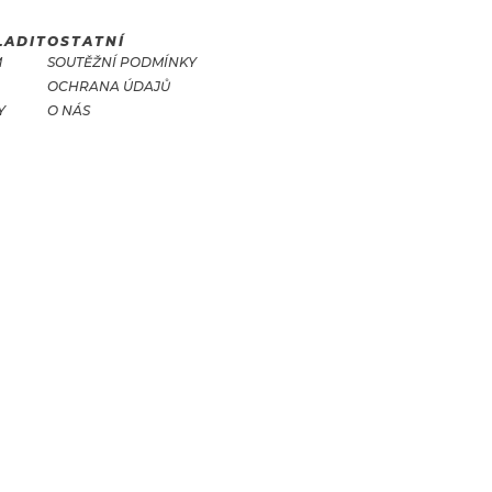
LADIT
OSTATNÍ
M
SOUTĚŽNÍ PODMÍNKY
OCHRANA ÚDAJŮ
Y
O NÁS
T