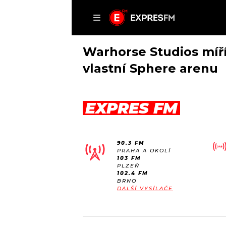
ČLÁNKY
P
Warhorse Studios míří
vlastní Sphere arenu
DOMŮ
EXPRES FM
ČLÁNKY
AKTUÁLNĚ
VIP
90.3 FM
HUDBA
TRENDY
PRAHA A OKOLÍ
103 FM
ROZHOVORY
KULTURA
PLZEŇ
102.4 FM
#NEBUDUDOMA
MIX
BRNO
DALŠÍ VYSÍLAČE
KALENDÁŘ
OSTATNÍ
KVÍZY
PODCASTY