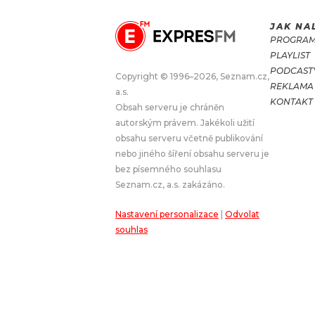
JAK NA
JAK NALADIT
PROGRA
PLAYLIST
RÁDIO
PODCAST
Copyright © 1996–2026, Seznam.cz,
REKLAMA
a.s.
APLIKACE
PLAYLIST
KONTAKT
Obsah serveru je chráněn
PROGRAM
JAK NALADI
autorským právem. Jakékoli užití
obsahu serveru včetně publikování
SOUTĚŽE
nebo jiného šíření obsahu serveru je
bez písemného souhlasu
Seznam.cz, a.s. zakázáno.
Nastavení personalizace
|
Odvolat
souhlas