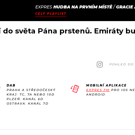
EXPRES
HUDBA NA PRVNÍM MÍSTĚ
/
GRACIE
JAK
ODCASTY
SEZNAM.CZ
CELÝ PLAYLIST
NALADIT
 do světa Pána prstenů. Emiráty b
POHLED DO 
DAB
MOBILNÍ APLIKACE
PRAHA A STŘEDOČESKÝ
EXPRES FM
PRO IOS N
KRAJ: 7C, 7A NEBO 10D
ANDROID.
PLZEŇ: KANÁL 6D
OSTRAVA: KANÁL 7D