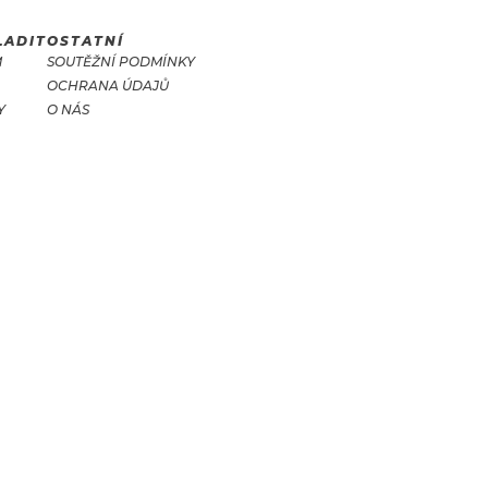
LADIT
OSTATNÍ
M
SOUTĚŽNÍ PODMÍNKY
OCHRANA ÚDAJŮ
Y
O NÁS
T