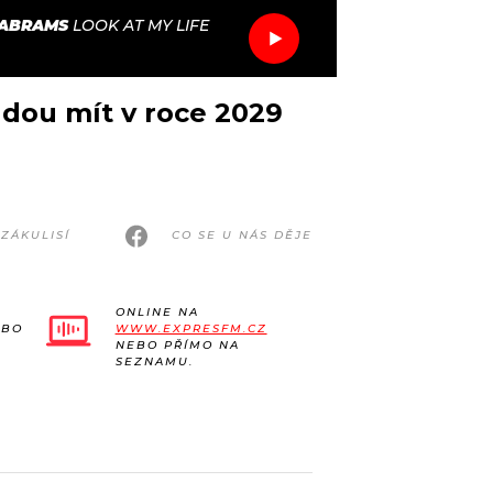
 ABRAMS
LOOK AT MY LIFE
udou mít v roce 2029
ZÁKULISÍ
CO SE U NÁS DĚJE
ONLINE NA
EBO
WWW.EXPRESFM.CZ
NEBO PŘÍMO NA
SEZNAMU.