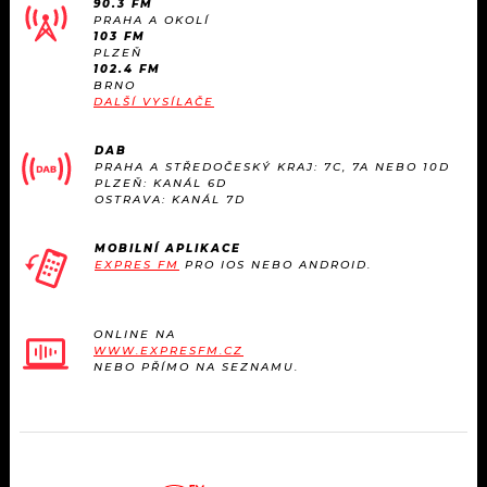
90.3 FM
KALENDÁŘ
PROGRAM
PRAHA A OKOLÍ
103 FM
PLZEŇ
KVÍZY
PLAYLIST
102.4 FM
BRNO
DALŠÍ VYSÍLAČE
VIP
JAK NALADIT
DAB
TRENDY
PRAHA A STŘEDOČESKÝ KRAJ: 7C, 7A NEBO 10D
PLZEŇ: KANÁL 6D
OSTRAVA: KANÁL 7D
KULTURA
MOBILNÍ APLIKACE
EXPRES FM
PRO IOS NEBO ANDROID.
MIX
OSTATNÍ
ONLINE NA
WWW.EXPRESFM.CZ
NEBO PŘÍMO NA SEZNAMU.