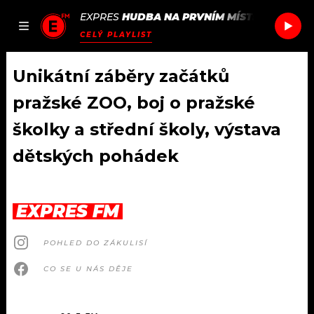
EXPRES
HUDBA NA PRVNÍM MÍSTĚ
/
FOO FIG
JAK
ČLÁNKY
PODCASTY
SEZNAM.CZ
CELÝ PLAYLIST
NALADIT
Unikátní záběry začátků
pražské ZOO, boj o pražské
DOMŮ
školky a střední školy, výstava
dětských pohádek
ČLÁNKY
AKTUÁLNĚ
PODCASTY
EXPRES FM
HUDBA
JAK NALADIT
POHLED DO ZÁKULISÍ
ROZHOVORY
RÁDIO
CO SE U NÁS DĚJE
#NEBUDUDOMA
APLIKACE
SOUTĚŽE