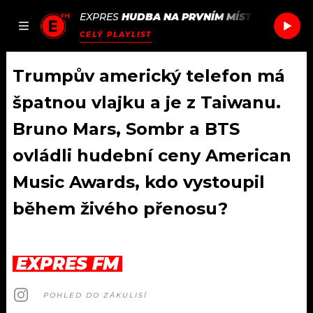
EXPRES
HUDBA NA PRVNÍM MÍSTĚ
/
SCISSOR
JAK
ČLÁNKY
PODCASTY
SEZNAM.CZ
CELÝ PLAYLIST
NALADIT
Trumpův americký telefon má
špatnou vlajku a je z Taiwanu.
DOMŮ
Bruno Mars, Sombr a BTS
ovládli hudební ceny American
ČLÁNKY
Music Awards, kdo vystoupil
AKTUÁLNĚ
PODCASTY
během živého přenosu?
HUDBA
JAK NALADIT
ROZHOVORY
RÁDIO
EXPRES FM
#NEBUDUDOMA
APLIKACE
SOUTĚŽE
POHLED DO ZÁKULISÍ