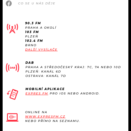
KALENDÁŘ
CO SE U NÁS DĚJE
PROGRAM
KVÍZY
PLAYLIST
90.3 FM
PRAHA A OKOLÍ
VIP
JAK NALADIT
103 FM
PLZEŇ
102.4 FM
TRENDY
BRNO
DALŠÍ VYSÍLAČE
KULTURA
DAB
PRAHA A STŘEDOČESKÝ KRAJ: 7C, 7A NEBO 10D
PLZEŇ: KANÁL 6D
MIX
OSTRAVA: KANÁL 7D
OSTATNÍ
MOBILNÍ APLIKACE
EXPRES FM
PRO IOS NEBO ANDROID.
ONLINE NA
WWW.EXPRESFM.CZ
NEBO PŘÍMO NA SEZNAMU.