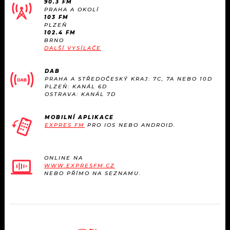
90.3 FM
KALENDÁŘ
PROGRAM
PRAHA A OKOLÍ
103 FM
PLZEŇ
KVÍZY
PLAYLIST
102.4 FM
BRNO
DALŠÍ VYSÍLAČE
VIP
JAK NALADIT
DAB
TRENDY
PRAHA A STŘEDOČESKÝ KRAJ: 7C, 7A NEBO 10D
PLZEŇ: KANÁL 6D
OSTRAVA: KANÁL 7D
KULTURA
MOBILNÍ APLIKACE
EXPRES FM
PRO IOS NEBO ANDROID.
MIX
OSTATNÍ
ONLINE NA
WWW.EXPRESFM.CZ
NEBO PŘÍMO NA SEZNAMU.