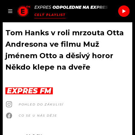
EXPRES
ODPOLEDNE NA EXPRES FM
/
HUGEL
JAK
ČLÁNKY
PODCASTY
SEZNAM.CZ
CELÝ PLAYLIST
NALADIT
Tom Hanks v roli mrzouta Otta
Andresona ve filmu Muž
DOMŮ
jménem Otto a děsivý horor
Někdo klepe na dveře
ČLÁNKY
AKTUÁLNĚ
PODCASTY
EXPRES FM
HUDBA
JAK NALADIT
POHLED DO ZÁKULISÍ
ROZHOVORY
RÁDIO
CO SE U NÁS DĚJE
#NEBUDUDOMA
APLIKACE
SOUTĚŽE