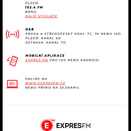
KALENDÁŘ
PLZEŇ
PROGRAM
102.4 FM
BRNO
KVÍZY
DALŠÍ VYSÍLAČE
PLAYLIST
DAB
VIP
JAK NALADIT
PRAHA A STŘEDOČESKÝ KRAJ: 7C, 7A NEBO 10D
PLZEŇ: KANÁL 6D
OSTRAVA: KANÁL 7D
TRENDY
MOBILNÍ APLIKACE
KULTURA
EXPRES FM
PRO IOS NEBO ANDROID.
MIX
ONLINE NA
WWW.EXPRESFM.CZ
OSTATNÍ
NEBO PŘÍMO NA SEZNAMU.