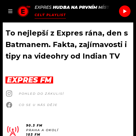
EXPRES
HUDBA NA PRVNÍM MÍSTĚ
/
RODAN &
JAK
ČLÁNKY
PODCASTY
SEZNAM.CZ
CELÝ PLAYLIST
NALADIT
To nejlepší z Expres rána, den s
Batmanem. Fakta, zajímavosti i
DOMŮ
tipy na videohry od Indian TV
ČLÁNKY
EXPRES FM
AKTUÁLNĚ
PODCASTY
POHLED DO ZÁKULISÍ
HUDBA
JAK NALADIT
CO SE U NÁS DĚJE
ROZHOVORY
RÁDIO
#NEBUDUDOMA
APLIKACE
90.3 FM
SOUTĚŽE
PRAHA A OKOLÍ
103 FM