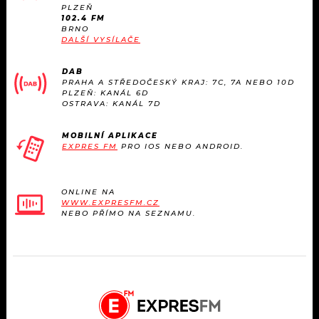
KALENDÁŘ
PLZEŇ
PROGRAM
102.4 FM
BRNO
KVÍZY
DALŠÍ VYSÍLAČE
PLAYLIST
DAB
VIP
JAK NALADIT
PRAHA A STŘEDOČESKÝ KRAJ: 7C, 7A NEBO 10D
PLZEŇ: KANÁL 6D
OSTRAVA: KANÁL 7D
TRENDY
MOBILNÍ APLIKACE
KULTURA
EXPRES FM
PRO IOS NEBO ANDROID.
MIX
ONLINE NA
WWW.EXPRESFM.CZ
OSTATNÍ
NEBO PŘÍMO NA SEZNAMU.