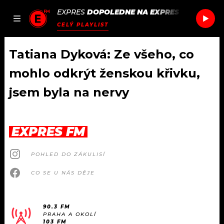
EXPRES
DOPOLEDNE NA EXPRES FM
/
KAH-L
JAK
ČLÁNKY
PODCASTY
SEZNAM.CZ
CELÝ PLAYLIST
NALADIT
Tatiana Dyková: Ze všeho, co
mohlo odkrýt ženskou křivku,
DOMŮ
jsem byla na nervy
ČLÁNKY
EXPRES FM
AKTUÁLNĚ
PODCASTY
POHLED DO ZÁKULISÍ
HUDBA
JAK NALADIT
CO SE U NÁS DĚJE
ROZHOVORY
RÁDIO
#NEBUDUDOMA
APLIKACE
90.3 FM
SOUTĚŽE
PRAHA A OKOLÍ
103 FM