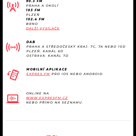
90.3 FM
KALENDÁŘ
PROGRAM
PRAHA A OKOLÍ
103 FM
PLZEŇ
KVÍZY
PLAYLIST
102.4 FM
BRNO
DALŠÍ VYSÍLAČE
VIP
JAK NALADIT
DAB
TRENDY
PRAHA A STŘEDOČESKÝ KRAJ: 7C, 7A NEBO 10D
PLZEŇ: KANÁL 6D
OSTRAVA: KANÁL 7D
KULTURA
MOBILNÍ APLIKACE
EXPRES FM
PRO IOS NEBO ANDROID.
MIX
OSTATNÍ
ONLINE NA
WWW.EXPRESFM.CZ
NEBO PŘÍMO NA SEZNAMU.