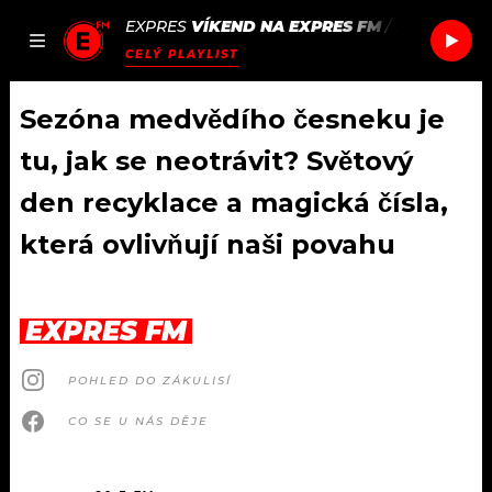
EXPRES
VÍKEND NA EXPRES FM
/
EDITORS
CA
JAK
ČLÁNKY
PODCASTY
SEZNAM.CZ
CELÝ PLAYLIST
NALADIT
Sezóna medvědího česneku je
tu, jak se neotrávit? Světový
DOMŮ
den recyklace a magická čísla,
která ovlivňují naši povahu
ČLÁNKY
AKTUÁLNĚ
PODCASTY
EXPRES FM
HUDBA
JAK NALADIT
POHLED DO ZÁKULISÍ
ROZHOVORY
RÁDIO
CO SE U NÁS DĚJE
#NEBUDUDOMA
APLIKACE
SOUTĚŽE