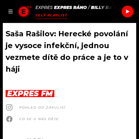
EXPRES
EXPRES RÁNO
/
BILLY BARMAN & B
JAK
ČLÁNKY
PODCASTY
SEZNAM.CZ
CELÝ PLAYLIST
NALADIT
Saša Rašilov: Herecké povolání
je vysoce infekční, jednou
DOMŮ
vezmete dítě do práce a je to v
háji
ČLÁNKY
AKTUÁLNĚ
PODCASTY
EXPRES FM
HUDBA
JAK NALADIT
POHLED DO ZÁKULISÍ
ROZHOVORY
RÁDIO
CO SE U NÁS DĚJE
#NEBUDUDOMA
APLIKACE
SOUTĚŽE