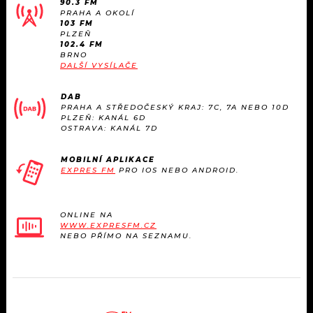
90.3 FM
KALENDÁŘ
PROGRAM
PRAHA A OKOLÍ
103 FM
PLZEŇ
KVÍZY
PLAYLIST
102.4 FM
BRNO
DALŠÍ VYSÍLAČE
VIP
JAK NALADIT
DAB
TRENDY
PRAHA A STŘEDOČESKÝ KRAJ: 7C, 7A NEBO 10D
PLZEŇ: KANÁL 6D
OSTRAVA: KANÁL 7D
KULTURA
MOBILNÍ APLIKACE
EXPRES FM
PRO IOS NEBO ANDROID.
MIX
OSTATNÍ
ONLINE NA
WWW.EXPRESFM.CZ
NEBO PŘÍMO NA SEZNAMU.