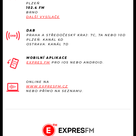
KALENDÁŘ
PLZEŇ
PROGRAM
102.4 FM
BRNO
KVÍZY
DALŠÍ VYSÍLAČE
PLAYLIST
DAB
VIP
JAK NALADIT
PRAHA A STŘEDOČESKÝ KRAJ: 7C, 7A NEBO 10D
PLZEŇ: KANÁL 6D
OSTRAVA: KANÁL 7D
TRENDY
MOBILNÍ APLIKACE
KULTURA
EXPRES FM
PRO IOS NEBO ANDROID.
MIX
ONLINE NA
WWW.EXPRESFM.CZ
OSTATNÍ
NEBO PŘÍMO NA SEZNAMU.