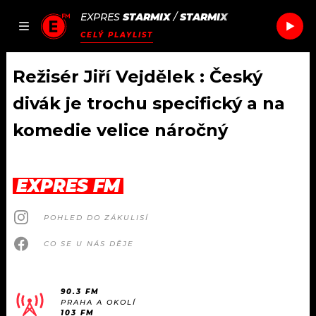
EXPRES
STARMIX
/
STARMIX
JAK
ČLÁNKY
PODCASTY
SEZNAM.CZ
CELÝ PLAYLIST
NALADIT
Režisér Jiří Vejdělek : Český
divák je trochu specifický a na
DOMŮ
komedie velice náročný
ČLÁNKY
EXPRES FM
AKTUÁLNĚ
PODCASTY
POHLED DO ZÁKULISÍ
HUDBA
JAK NALADIT
CO SE U NÁS DĚJE
ROZHOVORY
RÁDIO
#NEBUDUDOMA
APLIKACE
90.3 FM
SOUTĚŽE
PRAHA A OKOLÍ
103 FM