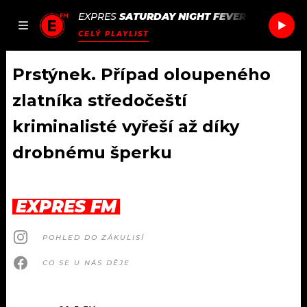
EXPRES
SATURDAY NIGHT FEVER
/
SATURDAY
JAK
ČLÁNKY
PODCASTY
SEZNAM.CZ
CELÝ PLAYLIST
NALADIT
Prstýnek. Případ oloupeného
zlatníka středočeští
DOMŮ
kriminalisté vyřeší až díky
drobnému šperku
ČLÁNKY
AKTUÁLNĚ
PODCASTY
EXPRES FM
HUDBA
JAK NALADIT
POHLED DO ZÁKULISÍ
ROZHOVORY
RÁDIO
CO SE U NÁS DĚJE
#NEBUDUDOMA
APLIKACE
SOUTĚŽE