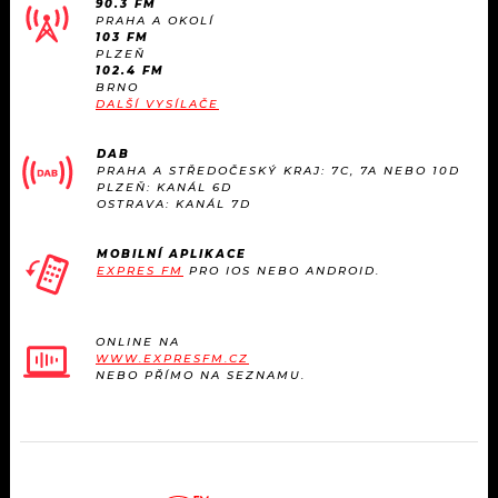
90.3 FM
KALENDÁŘ
PROGRAM
PRAHA A OKOLÍ
103 FM
PLZEŇ
KVÍZY
PLAYLIST
102.4 FM
BRNO
DALŠÍ VYSÍLAČE
VIP
JAK NALADIT
DAB
TRENDY
PRAHA A STŘEDOČESKÝ KRAJ: 7C, 7A NEBO 10D
PLZEŇ: KANÁL 6D
OSTRAVA: KANÁL 7D
KULTURA
MOBILNÍ APLIKACE
EXPRES FM
PRO IOS NEBO ANDROID.
MIX
OSTATNÍ
ONLINE NA
WWW.EXPRESFM.CZ
NEBO PŘÍMO NA SEZNAMU.