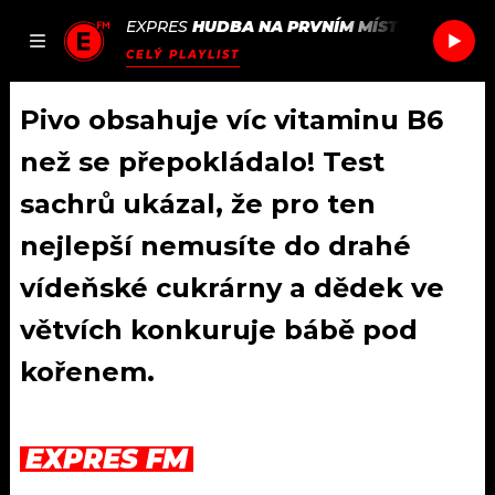
EXPRES
HUDBA NA PRVNÍM MÍSTĚ
/
ALT-J
EV
JAK
ČLÁNKY
PODCASTY
SEZNAM.CZ
CELÝ PLAYLIST
NALADIT
Pivo obsahuje víc vitaminu B6
než se přepokládalo! Test
DOMŮ
sachrů ukázal, že pro ten
nejlepší nemusíte do drahé
ČLÁNKY
vídeňské cukrárny a dědek ve
AKTUÁLNĚ
PODCASTY
větvích konkuruje bábě pod
HUDBA
JAK NALADIT
kořenem.
ROZHOVORY
RÁDIO
EXPRES FM
#NEBUDUDOMA
APLIKACE
SOUTĚŽE