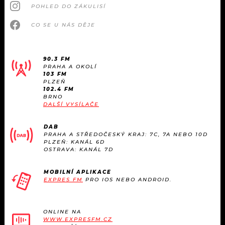
KALENDÁŘ
POHLED DO ZÁKULISÍ
PROGRAM
CO SE U NÁS DĚJE
KVÍZY
PLAYLIST
VIP
JAK NALADIT
90.3 FM
PRAHA A OKOLÍ
103 FM
TRENDY
PLZEŇ
102.4 FM
BRNO
KULTURA
DALŠÍ VYSÍLAČE
MIX
DAB
PRAHA A STŘEDOČESKÝ KRAJ: 7C, 7A NEBO 10D
PLZEŇ: KANÁL 6D
OSTATNÍ
OSTRAVA: KANÁL 7D
MOBILNÍ APLIKACE
EXPRES FM
PRO IOS NEBO ANDROID.
ONLINE NA
WWW.EXPRESFM.CZ