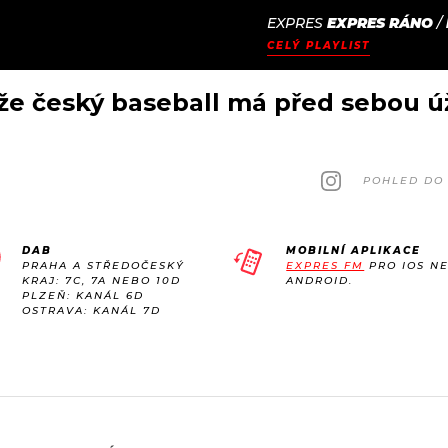
EXPRES
EXPRES RÁNO
/
JAK
ODCASTY
SEZNAM.CZ
CELÝ PLAYLIST
NALADIT
 že český baseball má před sebou ú
POHLED DO 
DAB
MOBILNÍ APLIKACE
PRAHA A STŘEDOČESKÝ
EXPRES FM
PRO IOS N
KRAJ: 7C, 7A NEBO 10D
ANDROID.
PLZEŇ: KANÁL 6D
OSTRAVA: KANÁL 7D