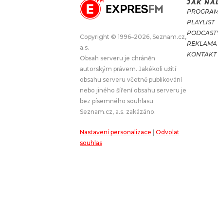
JAK NA
PROGRA
JAK NALADIT
PLAYLIST
PODCAST
Copyright © 1996–2026, Seznam.cz,
REKLAMA
RÁDIO
a.s.
KONTAKT
Obsah serveru je chráněn
APLIKACE
PLAYLIST
autorským právem. Jakékoli užití
PROGRAM
JAK NALADI
obsahu serveru včetně publikování
nebo jiného šíření obsahu serveru je
SOUTĚŽE
bez písemného souhlasu
Seznam.cz, a.s. zakázáno.
Nastavení personalizace
|
Odvolat
souhlas