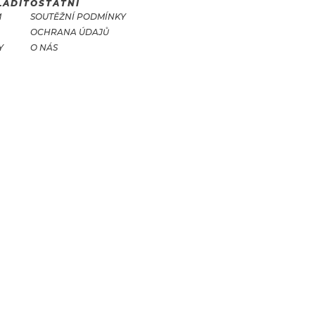
LADIT
OSTATNÍ
M
SOUTĚŽNÍ PODMÍNKY
OCHRANA ÚDAJŮ
Y
O NÁS
T