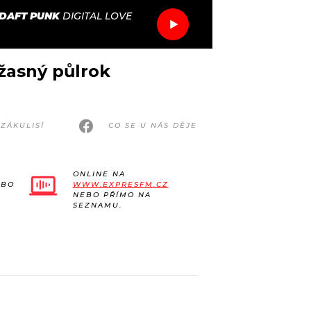
DAFT PUNK
DIGITAL LOVE
žasný půlrok
ZÁKULISÍ
CO SE U NÁS DĚJE
ONLINE NA
EBO
WWW.EXPRESFM.CZ
NEBO PŘÍMO NA
SEZNAMU.