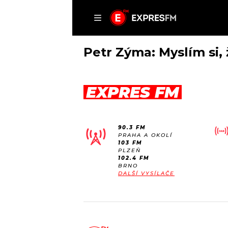
ČLÁNKY
P
Petr Zýma: Myslím si,
EXPRES FM
DOMŮ
ČLÁNKY
90.3 FM
AKTUÁLNĚ
PRAHA A OKOLÍ
VIP
103 FM
HUDBA
PLZEŇ
TRENDY
102.4 FM
ROZHOVORY
KULTURA
BRNO
DALŠÍ VYSÍLAČE
#NEBUDUDOMA
MIX
KALENDÁŘ
OSTATNÍ
KVÍZY
PODCASTY