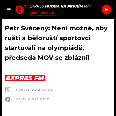
EXPRES
HUDBA NA PRVNÍM MÍSTĚ
/
KLARA.
JAK
ČLÁNKY
PODCASTY
SEZNAM.CZ
CELÝ PLAYLIST
NALADIT
Petr Svěcený: Není možné, aby
ruští a běloruští sportovci
DOMŮ
startovali na olympiádě,
předseda MOV se zbláznil
ČLÁNKY
AKTUÁLNĚ
PODCASTY
EXPRES FM
HUDBA
JAK NALADIT
POHLED DO ZÁKULISÍ
ROZHOVORY
RÁDIO
CO SE U NÁS DĚJE
#NEBUDUDOMA
APLIKACE
SOUTĚŽE