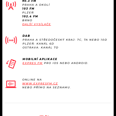
90.3 FM
KALENDÁŘ
PROGRAM
PRAHA A OKOLÍ
103 FM
PLZEŇ
KVÍZY
PLAYLIST
102.4 FM
BRNO
DALŠÍ VYSÍLAČE
VIP
JAK NALADIT
DAB
TRENDY
PRAHA A STŘEDOČESKÝ KRAJ: 7C, 7A NEBO 10D
PLZEŇ: KANÁL 6D
OSTRAVA: KANÁL 7D
KULTURA
MOBILNÍ APLIKACE
EXPRES FM
PRO IOS NEBO ANDROID.
MIX
OSTATNÍ
ONLINE NA
WWW.EXPRESFM.CZ
NEBO PŘÍMO NA SEZNAMU.