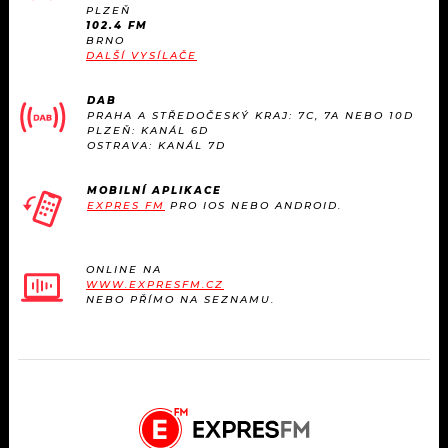
KALENDÁŘ
PLZEŇ
PROGRAM
102.4 FM
BRNO
KVÍZY
DALŠÍ VYSÍLAČE
PLAYLIST
DAB
VIP
JAK NALADIT
PRAHA A STŘEDOČESKÝ KRAJ: 7C, 7A NEBO 10D
PLZEŇ: KANÁL 6D
OSTRAVA: KANÁL 7D
TRENDY
MOBILNÍ APLIKACE
KULTURA
EXPRES FM
PRO IOS NEBO ANDROID.
MIX
ONLINE NA
WWW.EXPRESFM.CZ
OSTATNÍ
NEBO PŘÍMO NA SEZNAMU.