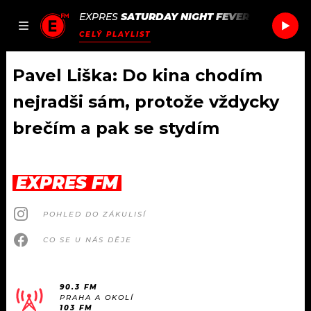
EXPRES
SATURDAY NIGHT FEVER
/
SATURDAY
JAK
ČLÁNKY
PODCASTY
SEZNAM.CZ
CELÝ PLAYLIST
NALADIT
Pavel Liška: Do kina chodím
nejradši sám, protože vždycky
DOMŮ
brečím a pak se stydím
ČLÁNKY
EXPRES FM
AKTUÁLNĚ
PODCASTY
POHLED DO ZÁKULISÍ
HUDBA
JAK NALADIT
CO SE U NÁS DĚJE
ROZHOVORY
RÁDIO
#NEBUDUDOMA
APLIKACE
90.3 FM
SOUTĚŽE
PRAHA A OKOLÍ
103 FM