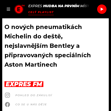
EXPRES
HUDBA NA PRVNÍM MÍSTĚ
/
GIRL IN 
JAK
ČLÁNKY
PODCASTY
SEZNAM.CZ
CELÝ PLAYLIST
NALADIT
O nových pneumatikách
Michelin do deště,
DOMŮ
nejslavnějším Bentley a
připravovaných speciálních
ČLÁNKY
Aston Martinech
AKTUÁLNĚ
PODCASTY
HUDBA
JAK NALADIT
EXPRES FM
ROZHOVORY
RÁDIO
POHLED DO ZÁKULISÍ
#NEBUDUDOMA
APLIKACE
SOUTĚŽE
CO SE U NÁS DĚJE