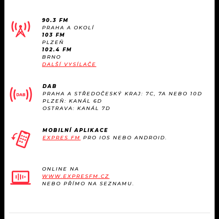
KALENDÁŘ
PROGRAM
90.3 FM
KVÍZY
PRAHA A OKOLÍ
PLAYLIST
103 FM
PLZEŇ
102.4 FM
VIP
JAK NALADIT
BRNO
DALŠÍ VYSÍLAČE
TRENDY
DAB
PRAHA A STŘEDOČESKÝ KRAJ: 7C, 7A NEBO 10D
KULTURA
PLZEŇ: KANÁL 6D
OSTRAVA: KANÁL 7D
MIX
MOBILNÍ APLIKACE
EXPRES FM
PRO IOS NEBO ANDROID.
OSTATNÍ
ONLINE NA
WWW.EXPRESFM.CZ
NEBO PŘÍMO NA SEZNAMU.