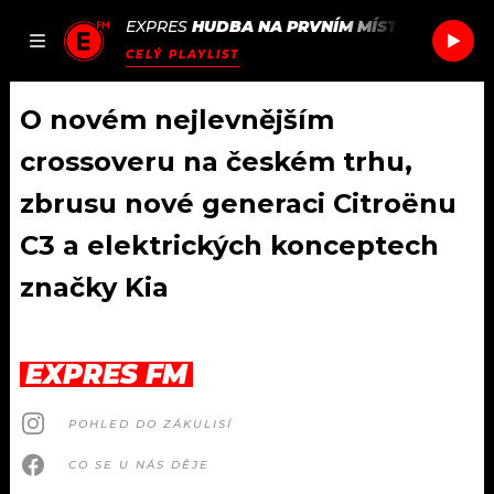
EXPRES
HUDBA NA PRVNÍM MÍSTĚ
/
PUBLIC 
JAK
ČLÁNKY
PODCASTY
SEZNAM.CZ
CELÝ PLAYLIST
NALADIT
O novém nejlevnějším
crossoveru na českém trhu,
DOMŮ
zbrusu nové generaci Citroënu
C3 a elektrických konceptech
ČLÁNKY
značky Kia
AKTUÁLNĚ
PODCASTY
HUDBA
JAK NALADIT
EXPRES FM
ROZHOVORY
RÁDIO
POHLED DO ZÁKULISÍ
#NEBUDUDOMA
APLIKACE
SOUTĚŽE
CO SE U NÁS DĚJE