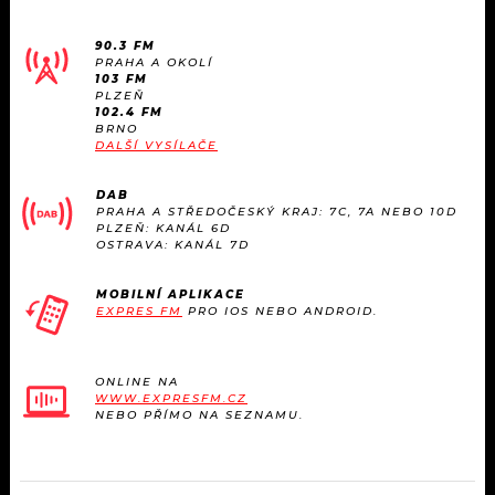
KALENDÁŘ
PROGRAM
90.3 FM
KVÍZY
PRAHA A OKOLÍ
PLAYLIST
103 FM
PLZEŇ
102.4 FM
VIP
JAK NALADIT
BRNO
DALŠÍ VYSÍLAČE
TRENDY
DAB
PRAHA A STŘEDOČESKÝ KRAJ: 7C, 7A NEBO 10D
KULTURA
PLZEŇ: KANÁL 6D
OSTRAVA: KANÁL 7D
MIX
MOBILNÍ APLIKACE
EXPRES FM
PRO IOS NEBO ANDROID.
OSTATNÍ
ONLINE NA
WWW.EXPRESFM.CZ
NEBO PŘÍMO NA SEZNAMU.