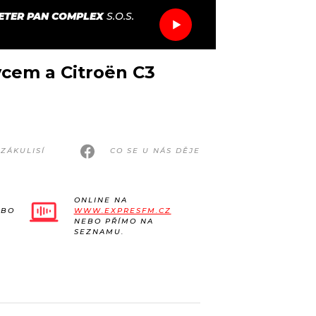
ETER PAN COMPLEX
S.O.S.
ycem a Citroën C3
ZÁKULISÍ
CO SE U NÁS DĚJE
ONLINE NA
EBO
WWW.EXPRESFM.CZ
NEBO PŘÍMO NA
SEZNAMU.