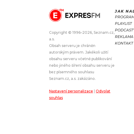
JAK NA
JAK NALADIT
PROGRA
PLAYLIST
RÁDIO
PODCAST
Copyright © 1996–2026, Seznam.cz,
REKLAMA
a.s.
APLIKACE
PLAYLIST
KONTAKT
Obsah serveru je chráněn
PROGRAM
JAK NALADI
autorským právem. Jakékoli užití
obsahu serveru včetně publikování
SOUTĚŽE
nebo jiného šíření obsahu serveru je
bez písemného souhlasu
Seznam.cz, a.s. zakázáno.
Nastavení personalizace
|
Odvolat
souhlas