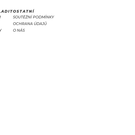
LADIT
OSTATNÍ
M
SOUTĚŽNÍ PODMÍNKY
OCHRANA ÚDAJŮ
Y
O NÁS
T