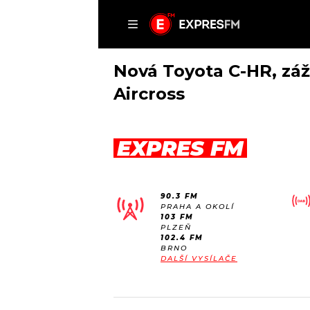
ČLÁNKY
P
Nová Toyota C-HR, záž
Aircross
DOMŮ
EXPRES FM
ČLÁNKY
AKTUÁLNĚ
VIP
90.3 FM
HUDBA
TRENDY
PRAHA A OKOLÍ
103 FM
ROZHOVORY
KULTURA
PLZEŇ
102.4 FM
#NEBUDUDOMA
MIX
BRNO
DALŠÍ VYSÍLAČE
KALENDÁŘ
OSTATNÍ
KVÍZY
PODCASTY