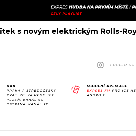
EXPRES
HUDBA NA PRVNÍM MÍSTĚ
/
P
JAK
ODCASTY
SEZNAM.CZ
CELÝ PLAYLIST
NALADIT
itek s novým elektrickým Rolls-Ro
POHLED DO 
DAB
MOBILNÍ APLIKACE
PRAHA A STŘEDOČESKÝ
EXPRES FM
PRO IOS N
KRAJ: 7C, 7A NEBO 10D
ANDROID.
PLZEŇ: KANÁL 6D
OSTRAVA: KANÁL 7D