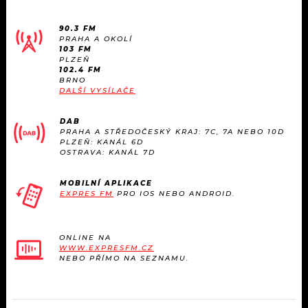
KALENDÁŘ
PROGRAM
90.3 FM
KVÍZY
PRAHA A OKOLÍ
PLAYLIST
103 FM
PLZEŇ
102.4 FM
VIP
JAK NALADIT
BRNO
DALŠÍ VYSÍLAČE
TRENDY
DAB
PRAHA A STŘEDOČESKÝ KRAJ: 7C, 7A NEBO 10D
KULTURA
PLZEŇ: KANÁL 6D
OSTRAVA: KANÁL 7D
MIX
MOBILNÍ APLIKACE
EXPRES FM
PRO IOS NEBO ANDROID.
OSTATNÍ
ONLINE NA
WWW.EXPRESFM.CZ
NEBO PŘÍMO NA SEZNAMU.