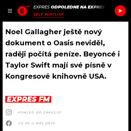
EXPRES
ODPOLEDNE NA EXPRES FM
/
FRANK
JAK
ČLÁNKY
PODCASTY
SEZNAM.CZ
CELÝ PLAYLIST
NALADIT
Noel Gallagher ještě nový
dokument o Oasis neviděl,
DOMŮ
raději počítá peníze. Beyoncé i
Taylor Swift mají své písně v
ČLÁNKY
Kongresové knihovně USA.
AKTUÁLNĚ
PODCASTY
HUDBA
JAK NALADIT
EXPRES FM
ROZHOVORY
RÁDIO
POHLED DO ZÁKULISÍ
#NEBUDUDOMA
APLIKACE
SOUTĚŽE
CO SE U NÁS DĚJE